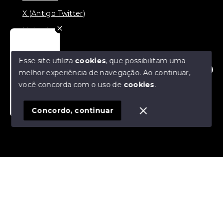
X (Antigo Twitter)
Linkedin
TikTok
Esse site utiliza
cookies
, que possibilitam uma
melhor experiência de navegação.
Ao continuar,
Olá! Estamos disponíveis para te ajudar.
você concorda com o uso de
cookies
.
© Copyright 2026 - Nova Aliança Assessoria Imobiliária
- Todos os direitos reservados
Regularize seu imóvel!
Concordo, continuar
SITE PARA IMOBILIARIA
Início
Histórico
Favoritos