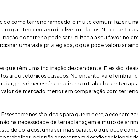
cido como terreno rampado, é muito comum fazer uma 
 caro que terrenos em declive ou planos. No entanto, 
linação do terreno pode ser utilizada a seu favor no pro
ionar uma vista privilegiada, o que pode valorizar aind
s que têm uma inclinação descendente. Eles são ideais 
jetos arquitetônicos ousados. No entanto, vale lembrar
maior, pois é necessário realizar um trabalho de terr
um valor de mercado menor em comparação com terrenos
. Esses terrenos são ideais para quem deseja economiza
ão há necessidade de terraplanagem e muro de arrimo.
sto de obra costuma ser mais barato, o que pode compe
 de trabalhar, pois não apresentam desafios adicionais de