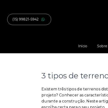
(15) 99821-5942
Início
Sobre
3 tipos de terren
Existem três tipos de terrenos dis
projeto? Conhecer as característic
durante a construção. Neste artig
escolha certa para o seu projeto.