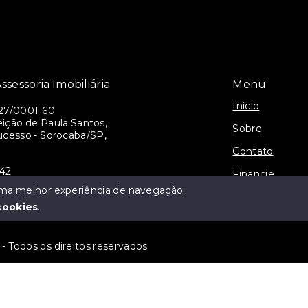
ssessoria Imobiliária
Menu
Início
27/0001-60
ição de Paula Santos,
Sobre
ucesso - Sorocaba/SP,
Contato
942
Financie
alianca@gmail.com
 uma melhor experiência de navegação.
Cadastre seu I
cookies
.
 - Todos os direitos reservados