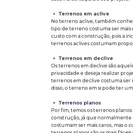
Terrenos em aclive
No terreno aclive, também conhe
tipo de terreno costuma ser mais
custo com a construção, pois a inc
terrenos aclives costumam proporc
Terrenos em declive
Os terrenos em declive são aquele
privacidade e deseja realizar pro
terrenos em declive costuma ser 
disso, o terreno em si pode ter 
Terrenos planos
Por fim, temos os terrenos planos
construção, já que normalmente n
costumam ser mais caros, mas o cu
terrenos planos são os mais fáceis