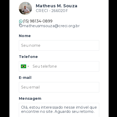
Matheus M. Souza
CRECI -
266020F
(15) 98134-0899
matheusmsouza@creci.org.br
Nome
Telefone
E-mail
Mensagem