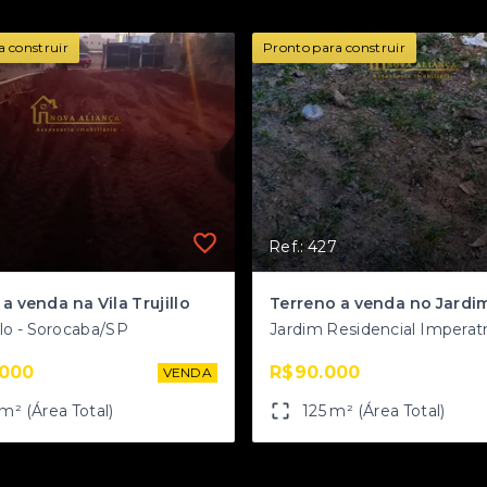
a construir
Pronto para construir
Ref.: 427
a venda na Vila Trujillo
illo - Sorocaba/SP
.000
R$90.000
VENDA
m² (Área Total)
125 m² (Área Total)