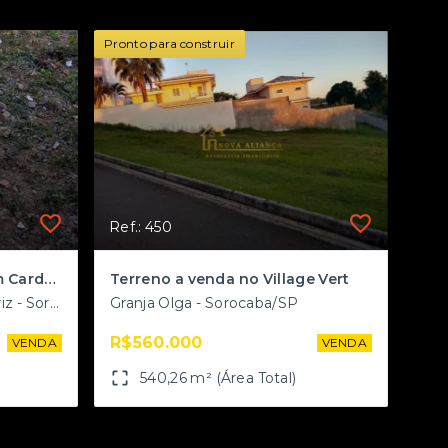
Pronto para construir
Ref.: 450
Terreno a venda no Jardim Cardoso
Terreno a venda no Village Vert
Jardim Residencial Imperatriz - Sorocaba/SP
Granja Olga - Sorocaba/SP
R$560.000
VENDA
VENDA
540,26 m² (Área Total)