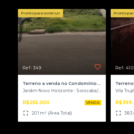
Pronto para construir
Pronto par
Ref.: 349
Ref.: 410
Terreno a venda no Condomínio Reserva Ipanema
Terreno 
Jardim Novo Horizonte - Sorocaba/SP
Vila Truj
R$255.000
R$399
VENDA
201 m² (Área Total)
383 