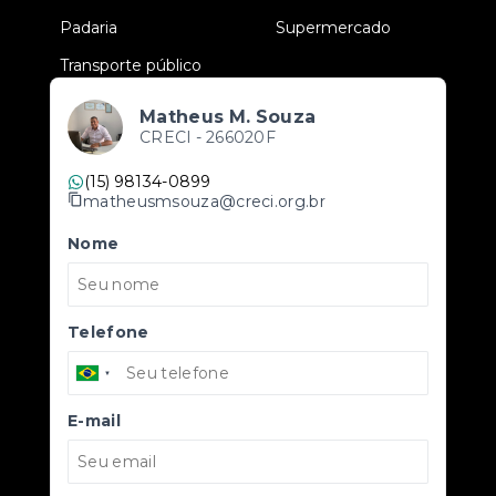
•
Padaria
•
Supermercado
•
Transporte público
Matheus M. Souza
CRECI -
266020F
(15) 98134-0899
matheusmsouza@creci.org.br
Nome
Telefone
E-mail