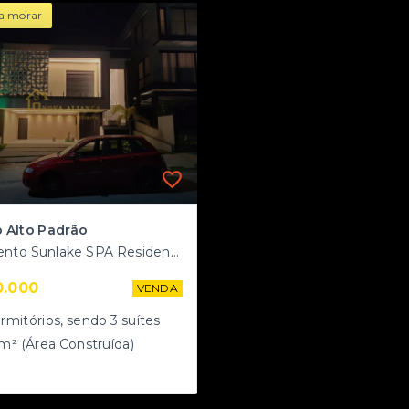
a morar
 Alto Padrão
Loteamento Sunlake SPA Residencial - Votorantim/SP
0.000
VENDA
rmitórios
, sendo
3
suítes
m² (Área Construída)