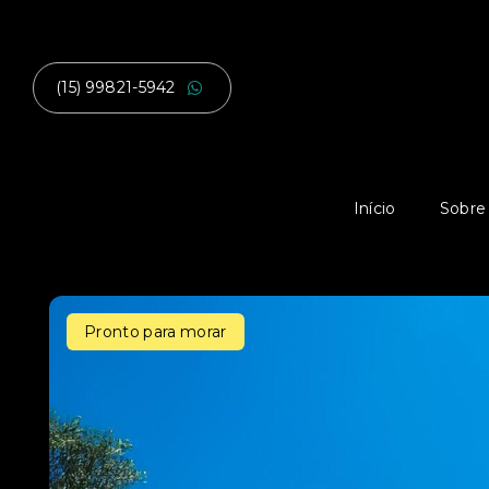
(15) 99821-5942
Início
Sobre
Pronto para morar