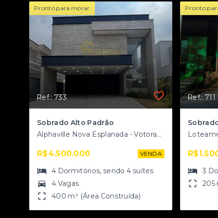
Pronto para morar
Pronto par
Ref.: 733
Ref.: 711
Sobrado Alto Padrão
Sobrado
Alphaville Nova Esplanada - Votorantim/SP
R$4.500.000
R$1.50
VENDA
4
Dormitórios
, sendo
4
suítes
3
Do
4 Vagas
205 
400 m² (Área Construída)