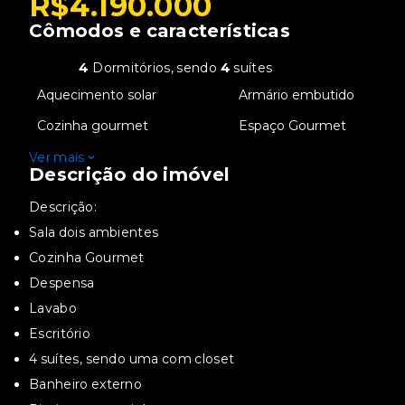
R$4.190.000
Cômodos e características
4
Dormitórios, sendo
4
suítes
•
Aquecimento solar
•
Armário embutido
•
Cozinha gourmet
•
Espaço Gourmet
Ver mais
Descrição do imóvel
Descrição:
Sala dois ambientes
Cozinha Gourmet
Despensa
Lavabo
Escritório
4 suítes, sendo uma com closet
Banheiro externo