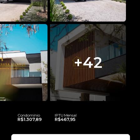
+
42
Condomínio
IPTU Mensal
R$1.307,89
R$467,95