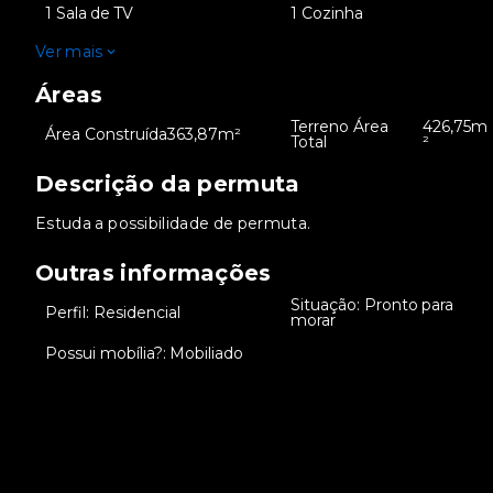
•
1 Sala de TV
•
1 Cozinha
Ver mais
Áreas
Terreno Área
426,75m
•
Área Construída
363,87m²
•
Total
²
Descrição da permuta
Estuda a possibilidade de permuta.
Outras informações
Situação: Pronto para
•
Perfil: Residencial
•
morar
•
Possui mobília?: Mobiliado