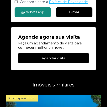
Concordo com a
Política de Privacidade
WhatsApp
E-mail
Agende agora sua visita
Faça um agendamento de visita para
conhecer melhor o imóvel.
Agendar visita
Imóveis similares
Pronto para morar