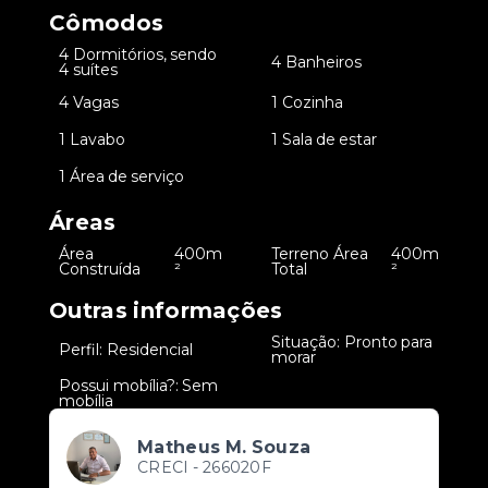
Cômodos
4 Dormitórios, sendo
•
•
4 Banheiros
4 suítes
•
4 Vagas
•
1 Cozinha
•
1 Lavabo
•
1 Sala de estar
•
1 Área de serviço
Áreas
Área
400m
Terreno Área
400m
•
•
Construída
²
Total
²
Outras informações
Situação: Pronto para
•
Perfil: Residencial
•
morar
Possui mobília?: Sem
•
mobília
Matheus M. Souza
CRECI -
266020F