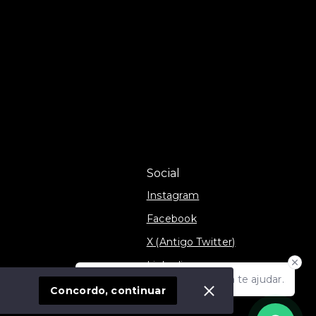
Social
Instagram
Facebook
X (Antigo Twitter)
Linkedin
Olá! Estamos disponíveis para te ajudar.
móvel
TikTok
Concordo, continuar