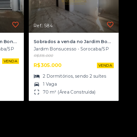
Ref.: 584
Sobrado a venda no Jardim Bonsucesso
Sobrados a venda no Jardim Bonsucesso
aba/SP
Jardim Bonsucesso - Sorocaba/SP
R$315.000
VENDA
R$305.000
VENDA
2
Dormitórios
, sendo
2
suítes
1 Vaga
70 m² (Área Construída)