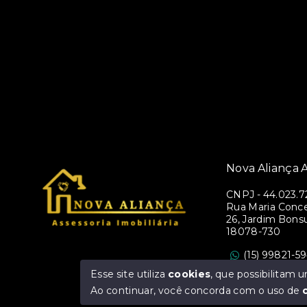
Nova Aliança A
CNPJ
-
44.023.7
Rua Maria Conce
26, Jardim Bons
18078-730
(15) 99821-5
assessorianova
Esse site utiliza
cookies
, que possibilitam
Ao continuar, você concorda com o uso de