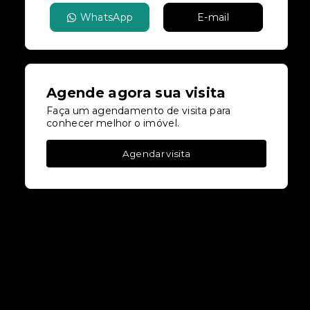
WhatsApp
E-mail
Agende agora sua visita
Faça um agendamento de visita para
conhecer melhor o imóvel.
Agendar visita