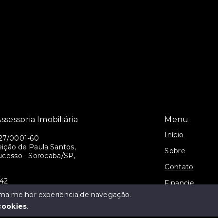
ssessoria Imobiliária
Menu
Início
27/0001-60
ição de Paula Santos,
Sobre
ucesso - Sorocaba/SP,
Contato
942
Financie
alianca@gmail.com
 uma melhor experiência de navegação.
Cadastre seu I
cookies
.