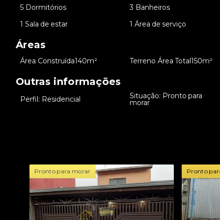
•
5 Dormitórios
•
3 Banheiros
•
1 Sala de estar
•
1 Área de serviço
Áreas
•
Área Construída
140m²
•
Terreno Área Total
150m²
Outras informações
Situação: Pronto para
•
Perfil: Residencial
•
morar
Pronto para morar
Pronto par