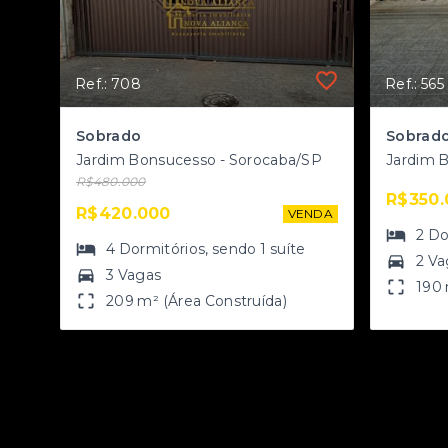
Ref.: 708
Ref.: 565
Sobrado
Jardim Bonsucesso - Sorocaba/SP
Jardim 
R$480.000
R$350.
R$420.000
VENDA
2
Do
4
Dormitórios
, sendo
1
suíte
2 Va
3 Vagas
190 
209 m² (Área Construída)