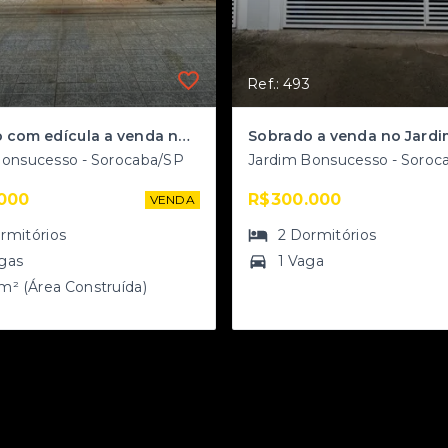
Ref.: 493
Sobrado com edícula a venda no Jardim Bonsucesso
Bonsucesso - Sorocaba/SP
Jardim Bonsucesso - Soroc
000
R$300.000
VENDA
rmitórios
2
Dormitórios
gas
1 Vaga
m² (Área Construída)