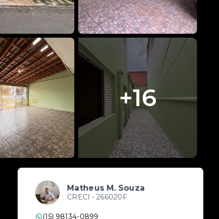
+
16
Matheus M. Souza
CRECI -
266020F
(15) 98134-0899