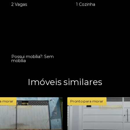
•
2 Vagas
•
1 Cozinha
Possui mobília?: Sem
•
mobília
Imóveis similares
a morar
Pronto para morar