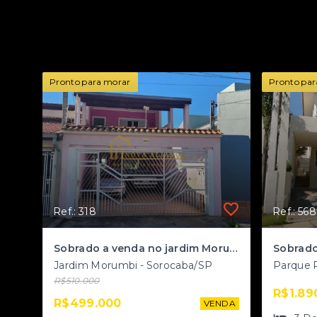
Pronto para morar
Pronto par
Ref.: 318
Ref.: 568
Sobrado a venda no jardim Morumbi
Jardim Morumbi - Sorocaba/SP
R$510.000
R$1.89
R$499.000
VENDA