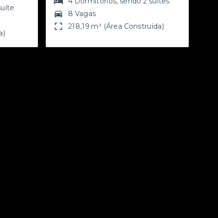
4
Dormitórios
, sendo
2
suítes
suíte
8 Vagas
218,19 m² (Área Construída)
a)