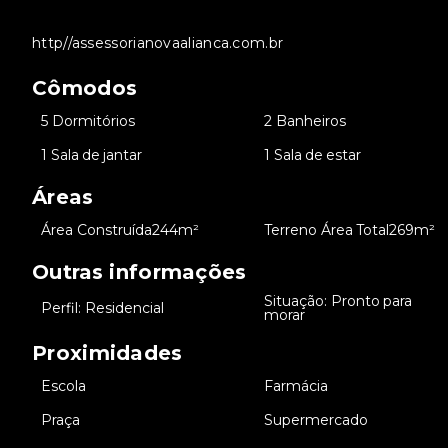
http//assessorianovaalianca.com.br
Cômodos
•
5 Dormitórios
•
2 Banheiros
•
1 Sala de jantar
•
1 Sala de estar
Áreas
•
Área Construída
244m²
•
Terreno Área Total
269m²
Outras informações
Situação: Pronto para
•
Perfil: Residencial
•
morar
Proximidades
•
Escola
•
Farmácia
•
Praça
•
Supermercado