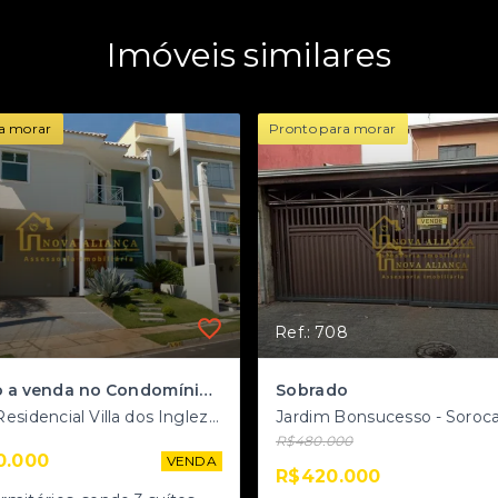
Imóveis similares
a morar
Pronto para morar
Ref.: 708
Sobrado a venda no Condomínio Residencial Villa dos Inglezes
Sobrado
Parque Residencial Villa dos Inglezes - Sorocaba/SP
Jardim Bonsucesso - Soroc
R$480.000
0.000
VENDA
R$420.000