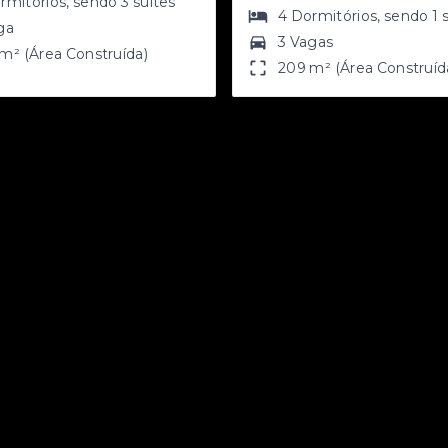
rmitórios
, sendo
3
suítes
4
Dormitórios
, sendo
1
ga
3 Vagas
m² (Área Construída)
209 m² (Área Construíd