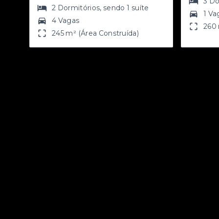
3
Do
2
Dormitórios
, sendo
1
suíte
1 Va
4 Vagas
260 
245 m² (Área Construída)