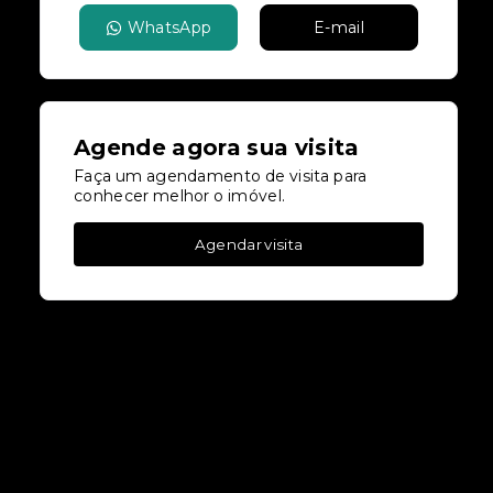
WhatsApp
E-mail
Agende agora sua visita
Faça um agendamento de visita para
conhecer melhor o imóvel.
Agendar visita