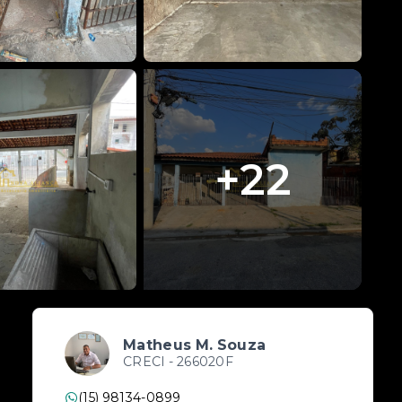
+
22
Matheus M. Souza
CRECI -
266020F
(15) 98134-0899