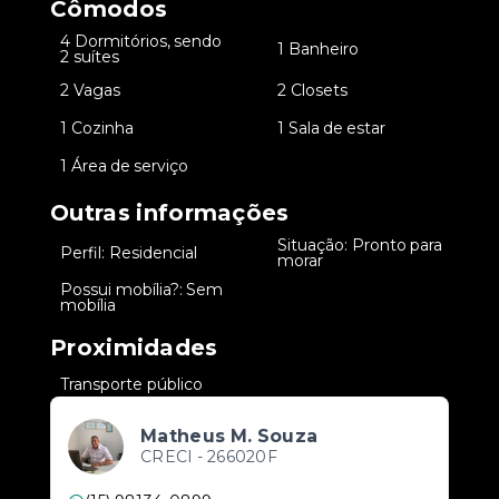
Cômodos
4 Dormitórios, sendo
•
•
1 Banheiro
2 suítes
•
2 Vagas
•
2 Closets
•
1 Cozinha
•
1 Sala de estar
•
1 Área de serviço
Outras informações
Situação: Pronto para
•
Perfil: Residencial
•
morar
Possui mobília?: Sem
•
mobília
Proximidades
•
Transporte público
Matheus M. Souza
CRECI -
266020F