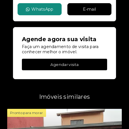
WhatsApp
E-mail
Agende agora sua visita
Faça um agendamento de visita para
conhecer melhor o imóvel.
Agendar visita
Imóveis similares
Pronto para morar