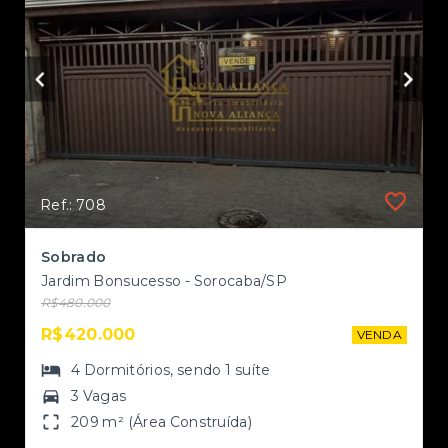
Ref.: 708
Sobrado
Jardim Bonsucesso - Sorocaba/SP
R$480.000
NDA
R$420.000
VENDA
4
Dormitórios
, sendo
1
suíte
3 Vagas
209 m² (Área Construída)