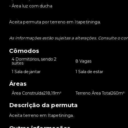
- Área luz com ducha
Aceita permuta por terreno em Itapetininga.
As informações estão sujeitas a alterações. Consulte o cor
Cômodos
4 Dormitórios, sendo 2
•
•
8 Vagas
suítes
•
1 Sala de jantar
•
1 Sala de estar
Áreas
•
Área Construída
218,19m²
•
Terreno Área Total
260m²
Descrição da permuta
Aceita terreno em Itapetininga.