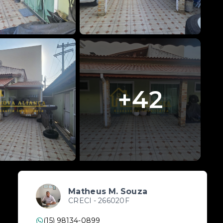
+
42
Matheus M. Souza
CRECI -
266020F
(15) 98134-0899