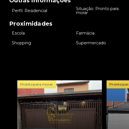
Outras informações
Situação: Pronto para
•
Perfil: Residencial
•
morar
Proximidades
•
Escola
•
Farmácia
•
Shopping
•
Supermercado
Pronto para morar
Pronto par