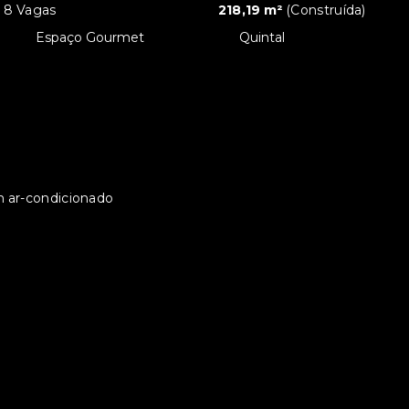
8 Vagas
218,19 m²
(
Construída
)
•
Espaço Gourmet
•
Quintal
om ar-condicionado