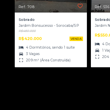
Ref.: 708
Ref.: 536
Sobrado
Sobrado
Jardim Bonsucesso - Sorocaba/SP
Jardim N
R$480.000
R$550.
R$420.000
VENDA
4
Do
4
Dormitórios
, sendo
1
suíte
1 Va
3 Vagas
204 
209 m² (Área Construída)