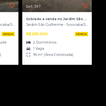
Ref.: 397
Sobrado a venda no Jardim São Guilherme
Jardim São Guilherme - Sorocaba/SP
Jardim São Guilherme - Sorocaba/SP
R$265.000
VENDA
VENDA
suíte
2
Dormitórios
1 Vaga
)
95 m² (Área Construída)