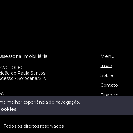
ssessoria Imobiliária
Menu
Início
27/0001-60
ição de Paula Santos,
Sobre
ucesso - Sorocaba/SP,
Contato
942
Financie
alianca@gmail.com
 uma melhor experiência de navegação.
Cadastre seu I
cookies
.
 - Todos os direitos reservados