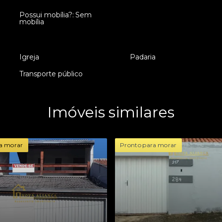
Possui mobília?: Sem
•
mobília
•
Igreja
•
Padaria
•
Transporte público
Imóveis similares
a morar
Pronto para morar