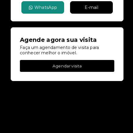
WhatsApp
E-mail
Agende agora sua visita
Faça um agendamento de visita para
conhecer melhor o imóvel.
Agendar visita