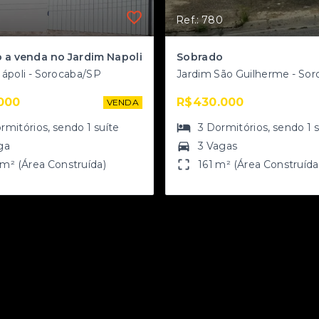
Ref.: 780
 a venda no Jardim Napoli
Sobrado
ápoli - Sorocaba/SP
000
R$430.000
VENDA
rmitórios
, sendo
1
suíte
3
Dormitórios
, sendo
1
ga
3 Vagas
m² (Área Construída)
161 m² (Área Construída