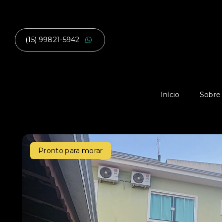
(15) 99821-5942
Início
Sobre
Pronto para morar