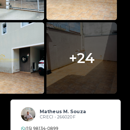
+
24
Matheus M. Souza
CRECI -
266020F
(15) 98134-0899