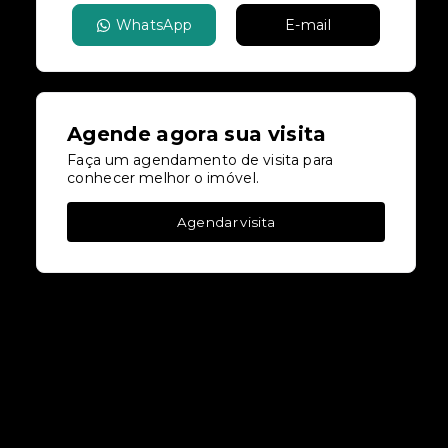
WhatsApp
E-mail
Agende agora sua visita
Faça um agendamento de visita para
conhecer melhor o imóvel.
Agendar visita