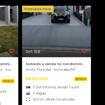
Pronto para morar
Ref.: 328
Sobrado a venda no Condomínio ES Santorini
Sobrado a venda no Condomínio Horto Florestal 1
Chácaras Reunidas São Jorge - Sorocaba/SP
Horto Florestal - Sorocaba/SP
R$890.000
VENDA
VENDA
3
Dormitórios
, sendo
1
suíte
suíte
3 Vagas
140 m² (Área Construída)
)