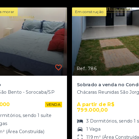
a morar
Em construção
Ref.: 786
o
São Bento - Sorocaba/SP
.000
A partir de R$ 
VENDA
799.000,00
rmitórios
, sendo
1
suíte
3
Dormitórios
, sendo
1
gas
1 Vaga
m² (Área Construída)
119 m² (Área Construída