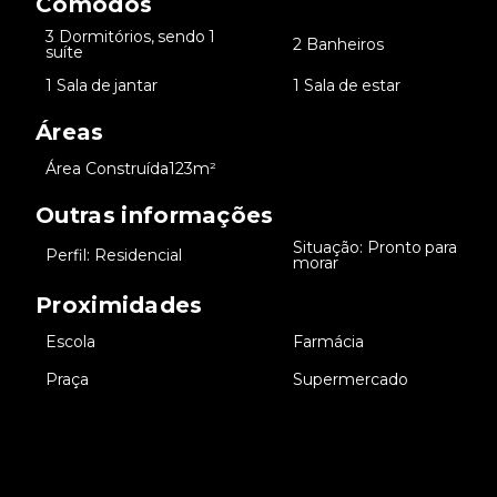
Cômodos
3 Dormitórios, sendo 1
•
•
2 Banheiros
suíte
•
1 Sala de jantar
•
1 Sala de estar
Áreas
•
Área Construída
123m²
Outras informações
Situação: Pronto para
•
Perfil: Residencial
•
morar
Proximidades
•
Escola
•
Farmácia
•
Praça
•
Supermercado