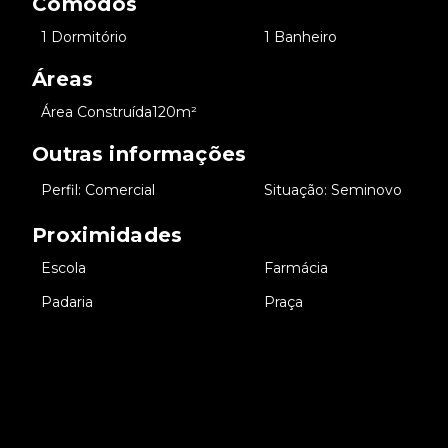
Cômodos
•
1 Dormitório
•
1 Banheiro
Áreas
•
Área Construída
120m²
Outras informações
•
Perfil: Comercial
•
Situação: Seminovo
Proximidades
•
Escola
•
Farmácia
•
Padaria
•
Praça