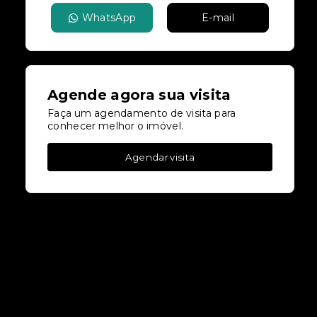
WhatsApp
E-mail
Agende agora sua visita
Faça um agendamento de visita para
conhecer melhor o imóvel.
Agendar visita