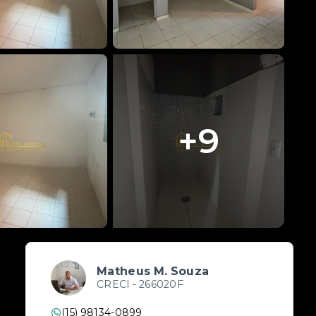
+
9
Matheus M. Souza
CRECI -
266020F
(15) 98134-0899