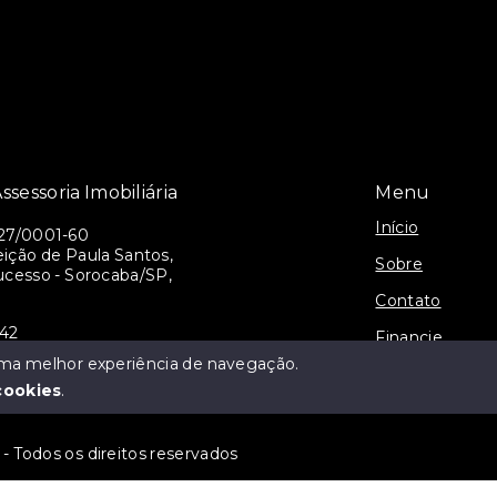
ssessoria Imobiliária
Menu
Início
27/0001-60
ição de Paula Santos,
Sobre
ucesso - Sorocaba/SP,
Contato
942
Financie
alianca@gmail.com
 uma melhor experiência de navegação.
Cadastre seu I
cookies
.
 - Todos os direitos reservados