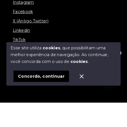
Instagram
Facebook
X (Antigo Twitter)
Linkedin
TikTok
Esse site utiliza
cookies
, que possibilitam uma
melhor experiência de navegação.
Ao continuar,
Olá! Estamos disponíveis para te ajudar.
você concorda com o uso de
cookies
.
© Copyright 2026 - Nova Aliança Assessoria Imobiliária
- Todos os direitos reservados
Concordo, continuar
SITE PARA IMOBILIARIA
Início
Histórico
Favoritos