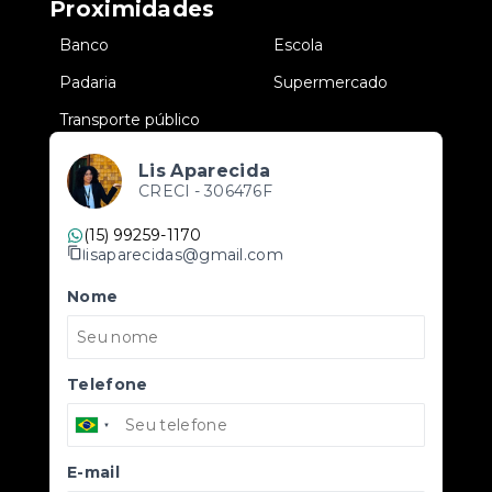
Proximidades
•
Banco
•
Escola
•
Padaria
•
Supermercado
•
Transporte público
Lis Aparecida
CRECI -
306476F
(15) 99259-1170
lisaparecidas@gmail.com
Nome
Telefone
E-mail