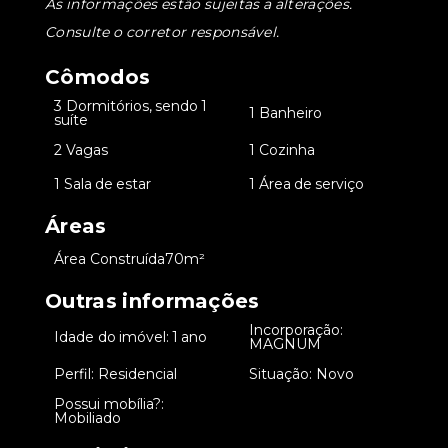
As informações estão sujeitas a alterações.
Consulte o corretor responsável.
Cômodos
3 Dormitórios, sendo 1
•
•
1 Banheiro
suíte
•
2 Vagas
•
1 Cozinha
•
1 Sala de estar
•
1 Área de serviço
Áreas
•
Área Construída
70m²
Outras informações
Incorporação:
•
Idade do imóvel: 1 ano
•
MAGNUM
•
Perfil: Residencial
•
Situação: Novo
Possui mobília?:
•
Mobiliado