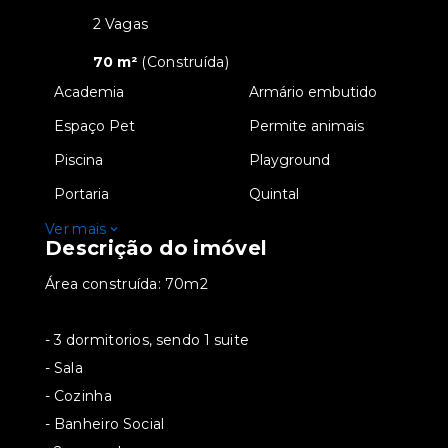
2 Vagas
70 m²
(
Construída
)
•
Academia
•
Armário embutido
•
Espaço Pet
•
Permite animais
•
Piscina
•
Playground
•
Portaria
•
Quintal
Ver mais
Descrição do imóvel
Área construída: 70m2
- 3 dormitorios, sendo 1 suite
- Sala
- Cozinha
- Banheiro Social