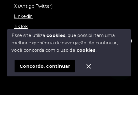
X (Antigo Twitter)
Linkedin
TikTok
Esse site utiliza
cookies
, que possibilitam uma
melhor experiência de navegação.
Ao continuar,
Olá! Estamos disponíveis para te ajudar.
você concorda com o uso de
cookies
.
© Copyright 2026 - Nova Aliança Assessoria Imobiliária
- Todos os direitos reservados
Concordo, continuar
SITE PARA IMOBILIARIA
Início
Histórico
Favoritos