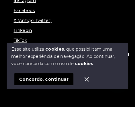
Instagram
Facebook
X (Antigo Twitter)
Linkedin
TikTok
Esse site utiliza
cookies
, que possibilitam uma
melhor experiência de navegação.
Ao continuar,
Olá! Estamos disponíveis para te ajudar.
você concorda com o uso de
cookies
.
© Copyright 2026 - Nova Aliança Assessoria Imobiliária
- Todos os direitos reservados
Concordo, continuar
SITE PARA IMOBILIARIA
Início
Histórico
Favoritos