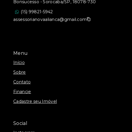
Bonsucesso - Sorocaba/SP, 18078-730
(15) 99821-5942
assessorianovaalianca@gmail.com
Menu
Início
Sobre
Contato
Financie
Cadastre seu Imóvel
Social