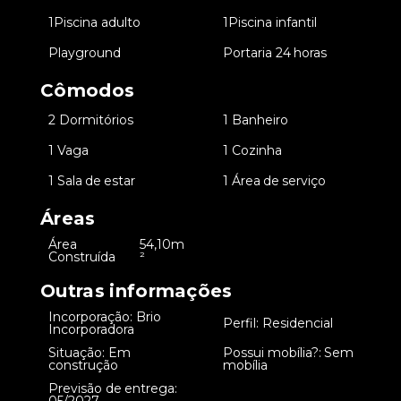
•
1
Piscina adulto
•
1
Piscina infantil
•
Playground
•
Portaria 24 horas
Cômodos
•
2 Dormitórios
•
1 Banheiro
•
1 Vaga
•
1 Cozinha
•
1 Sala de estar
•
1 Área de serviço
Áreas
Área
54,10m
•
Construída
²
Outras informações
Incorporação: Brio
•
•
Perfil: Residencial
Incorporadora
Situação: Em
Possui mobília?: Sem
•
•
construção
mobília
Previsão de entrega:
•