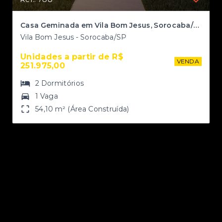
Casa Geminada em Vila Bom Jesus, Sorocaba/SP
Vila Bom Jesus - Sorocaba/SP
Unidades a partir de R$ 
NDA
VENDA
251.975,00
2
Dormitórios
1 Vaga
54,10 m² (Área Construída)