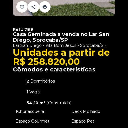
Ref.:
789
Casa Geminada a venda no Lar San
Diego, Sorocaba/SP
Lar San Diego -
Vila Bom Jesus - Sorocaba/SP
Unidades a partir de
R$ 258.820,00
Cômodos e características
2
Dormitórios
1 Vaga
54,10 m²
(
Construída
)
•
1
Churrasqueira
•
Deck Molhado
•
Espaço Gourmet
•
Espaço Pet