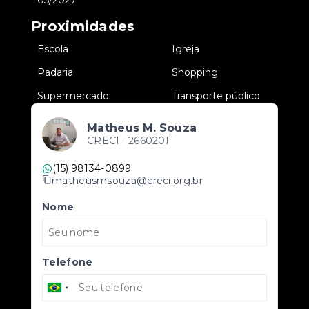
05/2027
Proximidades
•
Escola
•
Igreja
•
Padaria
•
Shopping
•
Supermercado
•
Transporte público
Matheus M. Souza
CRECI -
266020F
(15) 98134-0899
matheusmsouza@creci.org.br
Nome
Telefone