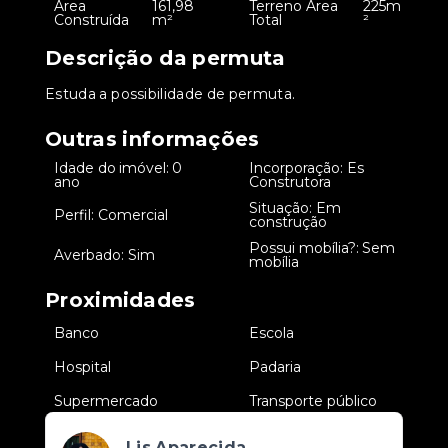
Área
161,98
Terreno Área
225m
•
•
Construída
m²
Total
²
Descrição da permuta
Estuda a possibilidade de permuta.
Outras informações
Idade do imóvel: 0
Incorporação: Es
•
•
ano
Construtora
Situação: Em
•
Perfil: Comercial
•
construção
Possui mobília?: Sem
•
Averbado: Sim
•
mobília
Proximidades
•
Banco
•
Escola
•
Hospital
•
Padaria
•
Supermercado
•
Transporte público
Lis Aparecida