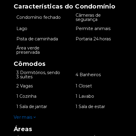
Características do Condomínio
Câmeras de
•
Condomínio fechado
•
segurança
•
Lago
•
Permite animais
•
Pista de caminhada
•
Portaria 24 horas
Área verde
•
preservada
Cômodos
3 Dormitórios, sendo
•
•
4 Banheiros
3 suítes
•
2 Vagas
•
1 Closet
•
1 Cozinha
•
1 Lavabo
•
1 Sala de jantar
•
1 Sala de estar
Ver mais
Áreas