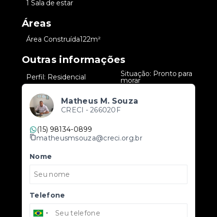
•
1 Sala de estar
Áreas
•
Área Construída
122m²
Outras informações
Situação: Pronto para
•
Perfil: Residencial
•
morar
Matheus M. Souza
CRECI -
266020F
(15) 98134-0899
matheusmsouza@creci.org.br
Nome
Telefone