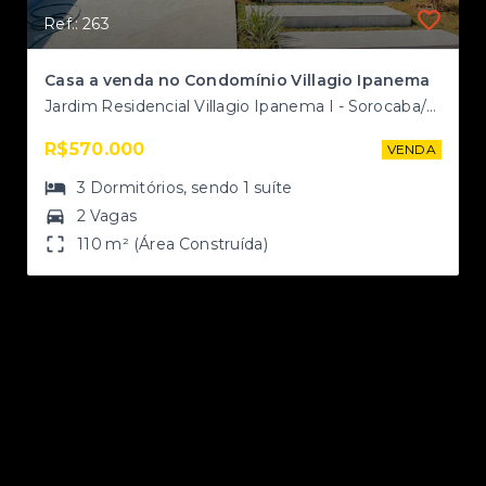
Ref.: 263
Casa a venda no Condomínio Villagio Ipanema
Jardim Residencial Villagio Ipanema I - Sorocaba/SP
Jardim Residencial Villagio Ipanema I - Sorocaba/SP, Zona Norte
R$570.000
NDA
VENDA
3
Dormitórios
, sendo
1
suíte
2 Vagas
110 m² (Área Construída)