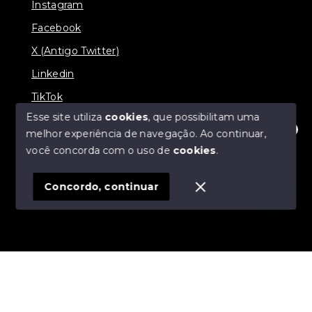
Instagram
Facebook
X (Antigo Twitter)
Linkedin
TikTok
Esse site utiliza
cookies
, que possibilitam uma
melhor experiência de navegação.
Ao continuar,
Olá! Estamos disponíveis para te ajudar.
você concorda com o uso de
cookies
.
© Copyright 2026 - Nova Aliança Assessoria Imobiliária
- Todos os direitos reservados
Concordo, continuar
SITE PARA IMOBILIARIA
Início
Histórico
Favoritos