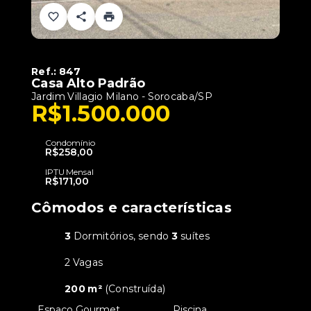
Ref.:
847
Casa Alto Padrão
Jardim Villagio Milano - Sorocaba/SP
R$1.500.000
Condomínio
R$258,00
IPTU Mensal
R$171,00
Cômodos e características
3
Dormitórios, sendo
3
suítes
2 Vagas
200 m²
(
Construída
)
•
Espaço Gourmet
•
Piscina