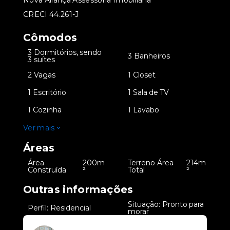
Nova Aliança Assessoria Imobiliária
CRECI 44.261-J
Cômodos
3 Dormitórios, sendo
•
•
3 Banheiros
3 suítes
•
2 Vagas
•
1 Closet
•
1 Escritório
•
1 Sala de TV
•
1 Cozinha
•
1 Lavabo
Ver mais
Áreas
Área
200m
Terreno Área
214m
•
•
Construída
²
Total
²
Outras informações
Situação: Pronto para
•
Perfil: Residencial
•
morar