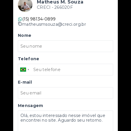
Matheus M. Souza
CRECI -
266020F
(15) 98134-0899
matheusmsouza@creci.org.br
Nome
Telefone
E-mail
Mensagem