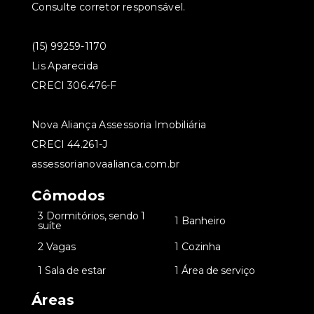
Consulte corretor responsável.
(15) 99259-1170
Lis Aparecida
CRECI 306.476-F
Nova Aliança Assessoria Imobiliária
CRECI 44.261-J
assessorianovaalianca.com.br
Cômodos
3 Dormitórios, sendo 1
•
•
1 Banheiro
suíte
•
2 Vagas
•
1 Cozinha
•
1 Sala de estar
•
1 Área de serviço
Áreas