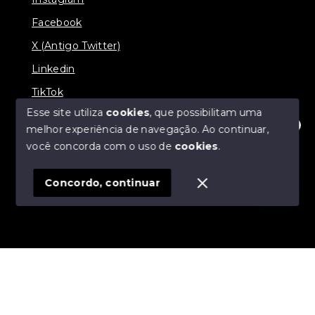
Facebook
X (Antigo Twitter)
Linkedin
TikTok
Esse site utiliza
cookies
, que possibilitam uma
melhor experiência de navegação.
Ao continuar,
Olá! Estamos disponíveis para te ajudar.
você concorda com o uso de
cookies
.
© Copyright 2026 - Nova Aliança Assessoria Imobiliária
- Todos os direitos reservados
Concordo, continuar
SITE PARA IMOBILIARIA
Início
Histórico
Favoritos