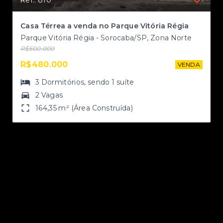
Casa Térrea a venda no Parque Vitória Régia
Parque Vitória Régia - Sorocaba/SP, Zona Norte
R$500.000
NDA
R$480.000
VENDA
3
Dormitórios
, sendo
1
suíte
2 Vagas
164,35 m² (Área Construída)