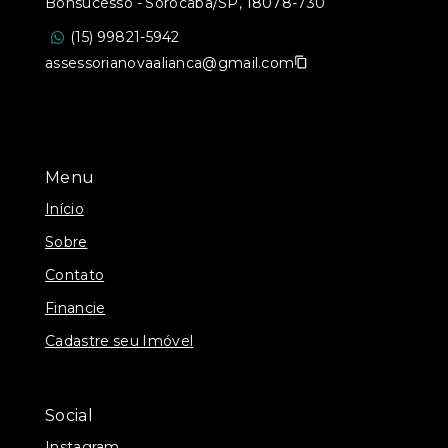
Bonsucesso - Sorocaba/SP, 18078-730
(15) 99821-5942
assessorianovaalianca@gmail.com
Menu
Início
Sobre
Contato
Financie
Cadastre seu Imóvel
Social
Instagram