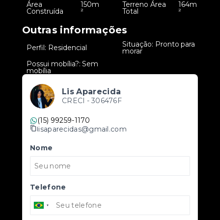
Área
150m
Terreno Área
164m
•
•
Construída
²
Total
²
Outras informações
Situação: Pronto para
•
Perfil: Residencial
•
morar
Possui mobília?: Sem
•
mobília
Lis Aparecida
CRECI -
306476F
(15) 99259-1170
lisaparecidas@gmail.com
Nome
Telefone