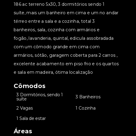
186 ac terreno 5x30, 3 dormitórios sendo 1
suíte, mais um banheiro em cima e um no andar
térreo entre a sala e a cozinha, total 3
banheiros, sala, cozinha com armários e
fogão, lavanderia, quintal, edicula assobradada
com um cômodo grande em cima com
armários, sótão, garagem coberta para 2 carros ,
excelente acabamento em piso frio e os quartos
e sala em madeira, ótima localização
Cômodos
3 Dormitórios, sendo 1
•
•
3 Banheiros
suíte
•
2 Vagas
•
1 Cozinha
•
1 Sala de estar
Áreas