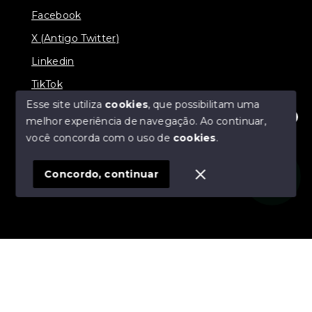
Facebook
X (Antigo Twitter)
Linkedin
TikTok
Esse site utiliza
cookies
, que possibilitam uma
melhor experiência de navegação.
Ao continuar,
Olá! Estamos disponíveis para te ajudar.
você concorda com o uso de
cookies
.
© Copyright 2026 - Nova Aliança Assessoria Imobiliária
- Todos os direitos reservados
Concordo, continuar
SITE PARA IMOBILIARIA
Início
Histórico
Favoritos