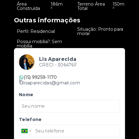
Área
186m
Terreno Área
150m
•
•
Construída
²
Total
²
Outras informações
Situação: Pronto para
•
Perfil: Residencial
•
morar
Possui mobília?: Sem
•
mobília
Lis Aparecida
CRECI -
306476F
(15) 99259-1170
lisaparecidas@gmail.com
Nome
Telefone