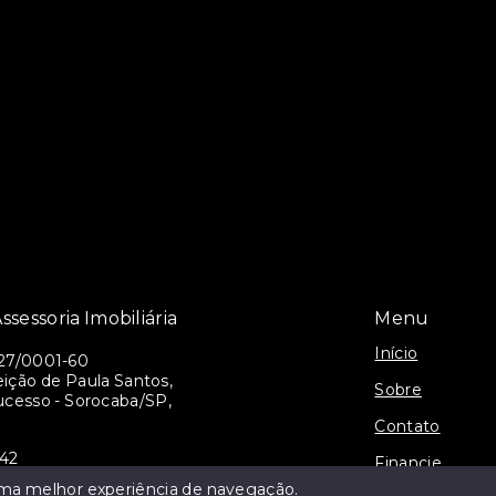
ssessoria Imobiliária
Menu
Início
27/0001-60
ição de Paula Santos,
Sobre
ucesso - Sorocaba/SP,
Contato
942
Financie
alianca@gmail.com
 uma melhor experiência de navegação.