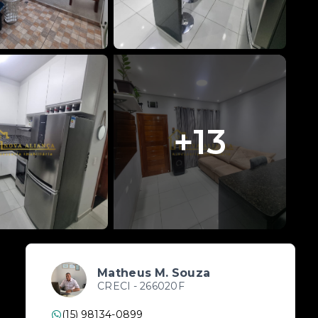
+
13
Matheus M. Souza
CRECI -
266020F
(15) 98134-0899