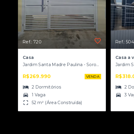
Ref.: 720
Ref.: 504
Casa
Jardim Santa Madre Paulina - Sorocaba/SP
R$269.990
R$318.
VENDA
2
Dormitórios
2
Do
1 Vaga
3 Va
52 m² (Área Construída)