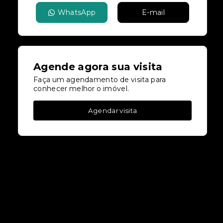
WhatsApp
E-mail
Agende agora sua visita
Faça um agendamento de visita para
conhecer melhor o imóvel.
Agendar visita