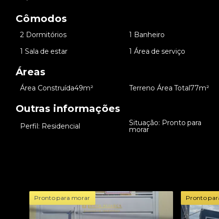
Cômodos
•
2 Dormitórios
•
1 Banheiro
•
1 Sala de estar
•
1 Área de serviço
Áreas
•
Área Construída
49m²
•
Terreno Área Total
77m²
Outras informações
Situação: Pronto para
•
Perfil: Residencial
•
morar
Pronto para morar
Pronto par