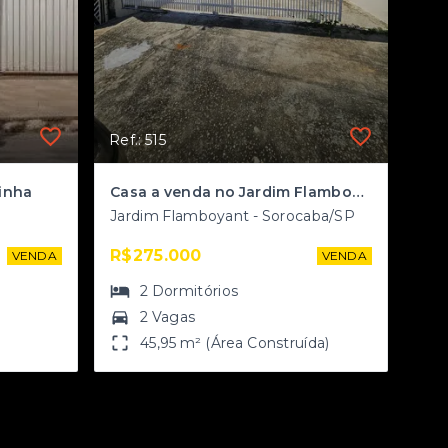
Ref.: 515
inha
Casa a venda no Jardim Flamboyant
Jardim Flamboyant - Sorocaba/SP
R$275.000
VENDA
VENDA
2
Dormitórios
2 Vagas
)
45,95 m² (Área Construída)