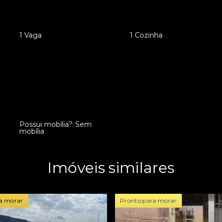
•
1 Vaga
•
1 Cozinha
Possui mobília?: Sem
•
mobília
Imóveis similares
a morar
Pronto para morar