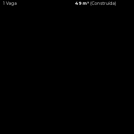
1 Vaga
49 m²
(
Construída
)