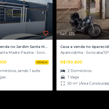
Ref.: 635
Casa a venda no Jardim Santa Madre Paulina
Casa a venda no Aparecid
Jardim Santa Madre Paulina - Sorocaba/SP
Aparecidinha - Sorocaba/SP
000
R$190.800
VENDA
rmitórios
, sendo
1
suíte
2
Dormitórios
gas
1 Vaga
50 m² (Área Construída