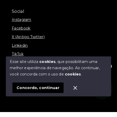
Social
Instagram
Facebook
X (Antigo Twitter)
Linkedin
TikTok
Esse site utiliza
cookies
, que possibilitam uma
melhor experiência de navegação.
Ao continuar,
Olá! Estamos disponíveis para te ajudar.
você concorda com o uso de
cookies
.
© Copyright 2026 - Nova Aliança Assessoria Imobiliária
- Todos os direitos reservados
Concordo, continuar
SITE PARA IMOBILIARIA