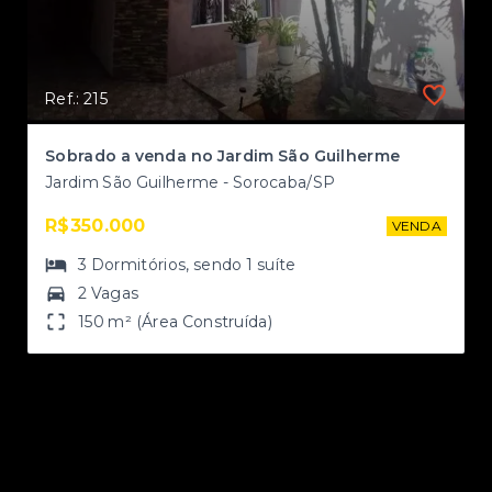
Ref.: 215
Sobrado a venda no Jardim São Guilherme
Jardim São Guilherme - Sorocaba/SP
R$350.000
NDA
VENDA
3
Dormitórios
, sendo
1
suíte
2 Vagas
150 m² (Área Construída)