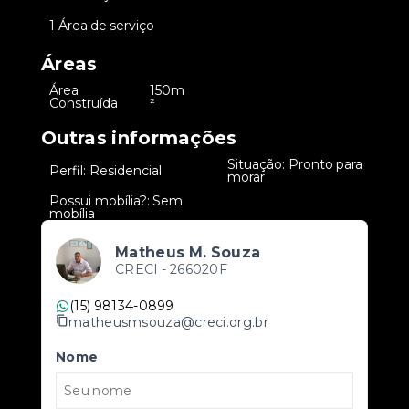
•
1 Área de serviço
Áreas
Área
150m
•
Construída
²
Outras informações
Situação: Pronto para
•
Perfil: Residencial
•
morar
Possui mobília?: Sem
•
mobília
Matheus M. Souza
CRECI -
266020F
(15) 98134-0899
matheusmsouza@creci.org.br
Nome