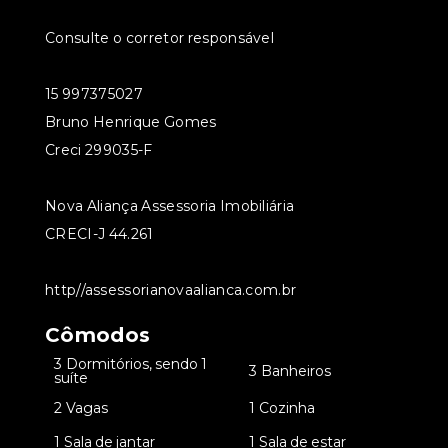
Consulte o corretor responsável
15 997375027
Bruno Henrique Gomes
Creci 299035-F
Nova Aliança Assessoria Imobiliária
CRECI-J 44.261
http//assessorianovaalianca.com.br
Cômodos
3 Dormitórios, sendo 1
•
•
3 Banheiros
suíte
•
2 Vagas
•
1 Cozinha
•
1 Sala de jantar
•
1 Sala de estar