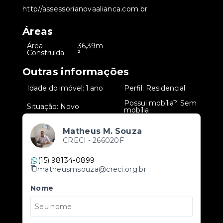
http//assessorianovaalianca.com.br
Áreas
Área
36,39m
•
Construída
²
Outras informações
•
Idade do imóvel: 1 ano
•
Perfil: Residencial
Possui mobília?: Sem
•
Situação: Novo
•
mobília
Matheus M. Souza
CRECI -
266020F
(15) 98134-0899
matheusmsouza@creci.org.br
Nome