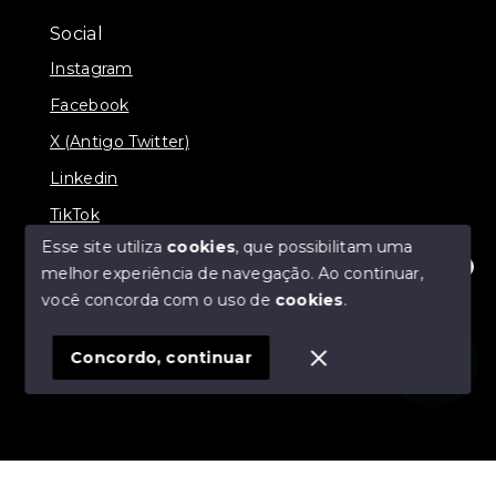
Social
Instagram
Facebook
X (Antigo Twitter)
Linkedin
TikTok
Esse site utiliza
cookies
, que possibilitam uma
melhor experiência de navegação.
Ao continuar,
Olá! Estamos disponíveis para te ajudar.
você concorda com o uso de
cookies
.
© Copyright 2026 - Nova Aliança Assessoria Imobiliária
- Todos os direitos reservados
Concordo, continuar
SITE PARA IMOBILIARIA
Início
Histórico
Favoritos