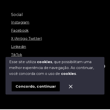
Social
Instagram
Facebook
X (Antigo Twitter)
Linkedin
TikTok
Esse site utiliza
cookies
, que possibilitam uma
melhor experiência de navegação.
Ao continuar,
Olá! Estamos disponíveis para te ajudar.
você concorda com o uso de
cookies
.
© Copyright 2026 - Nova Aliança Assessoria Imobiliária
- Todos os direitos reservados
Concordo, continuar
SITE PARA IMOBILIARIA