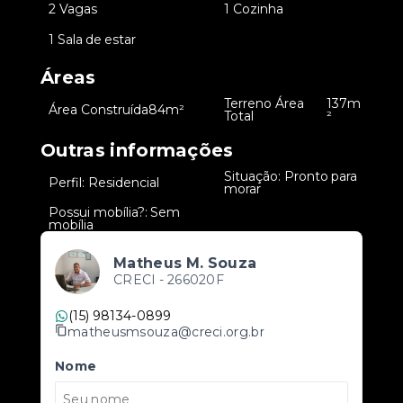
•
2 Vagas
•
1 Cozinha
•
1 Sala de estar
Áreas
Terreno Área
137m
•
Área Construída
84m²
•
Total
²
Outras informações
Situação: Pronto para
•
Perfil: Residencial
•
morar
Possui mobília?: Sem
•
mobília
Matheus M. Souza
CRECI -
266020F
(15) 98134-0899
matheusmsouza@creci.org.br
Nome