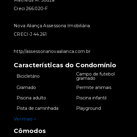
Matheus M. Souza
Creci 266.020-F
Nova Aliança Assessoria Imobiliária
CRECI-J 44.261
http//assessorianovaalianca.com.br
Características do Condomínio
Campo de futebol
•
Bicicletário
•
gramado
•
Gramado
•
Permite animais
•
Piscina adulto
•
Piscina infantil
•
Pista de caminhada
•
Playground
Ver mais
Cômodos