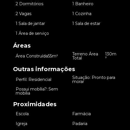
•
2 Dormitórios
•
1 Banheiro
•
2 Vagas
•
1 Cozinha
•
1 Sala de jantar
•
1 Sala de estar
•
1 Área de serviço
Áreas
Terreno Área
130m
•
Área Construída
55m²
•
Total
²
Outras informações
Situação: Pronto para
•
Perfil: Residencial
•
morar
Possui mobília?: Sem
•
mobília
Proximidades
•
Escola
•
Farmácia
•
Igreja
•
Padaria