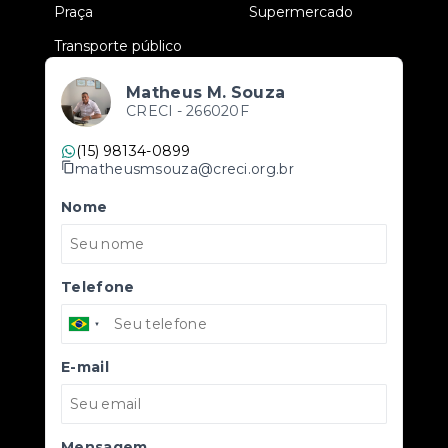
•
Praça
•
Supermercado
•
Transporte público
Matheus M. Souza
CRECI -
266020F
(15) 98134-0899
matheusmsouza@creci.org.br
Nome
Telefone
E-mail
Mensagem