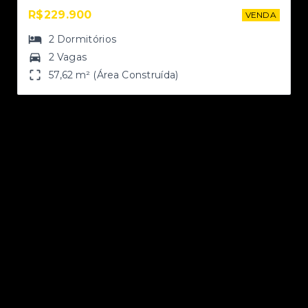
R$229.900
NDA
VENDA
2
Dormitórios
2 Vagas
57,62 m² (Área Construída)