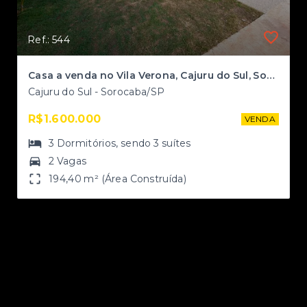
Ref.: 544
Casa a venda no Vila Verona, Cajuru do Sul, Sorocaba-SP
Cajuru do Sul - Sorocaba/SP
R$1.600.000
NDA
VENDA
3
Dormitórios
, sendo
3
suítes
2 Vagas
194,40 m² (Área Construída)