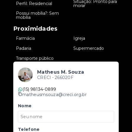
Situação: Pronto para
•
Perfil: Residencial
•
morar
Possui mobília?: Sem
•
mobília
Proximidades
•
Farmácia
•
Igreja
•
Padaria
•
Supermercado
•
Transporte público
Matheus M. Souza
CRECI -
266020F
(15) 98134-0899
matheusmsouza@creci.org.br
Nome
Telefone