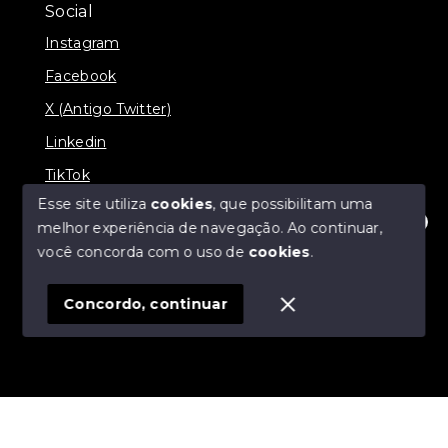
Social
Instagram
Facebook
X (Antigo Twitter)
Linkedin
TikTok
Esse site utiliza
cookies
, que possibilitam uma
melhor experiência de navegação.
Ao continuar,
Olá! Estamos disponíveis para te ajudar.
você concorda com o uso de
cookies
.
© Copyright 2026 - Nova Aliança Assessoria Imobiliária
- Todos os direitos reservados
Concordo, continuar
SITE PARA IMOBILIARIA
Início
Histórico
Favoritos