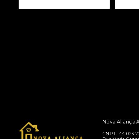
Nova Aliança A
CNPJ
-
44.023.7