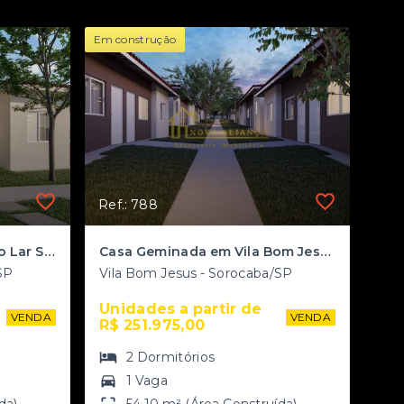
Em construção
Ref.: 788
Casa Geminada a venda no Lar San Diego, Sorocaba/SP
Casa Geminada em Vila Bom Jesus, Sorocaba/SP
SP
Vila Bom Jesus - Sorocaba/SP
Unidades a partir de 
VENDA
VENDA
R$ 251.975,00
2
Dormitórios
1 Vaga
da)
54,10 m² (Área Construída)