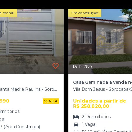
a morar
Em construção
0
Ref.: 789
Jardim Santa Madre Paulina - Sorocaba/SP
Vila Bom Jesus - Sorocaba/
.990
Unidades a partir de 
VENDA
R$ 258.820,00
rmitórios
2
Dormitórios
ga
1 Vaga
² (Área Construída)
54,10 m² (Área Construí