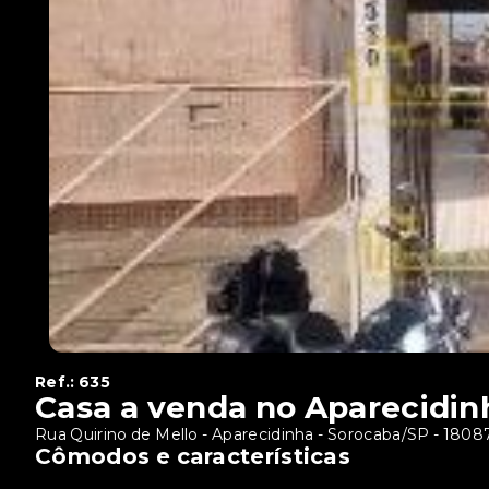
Ref.:
635
Casa a venda no Aparecidin
Rua Quirino de Mello - Aparecidinha - Sorocaba/SP
- 1808
Cômodos e características