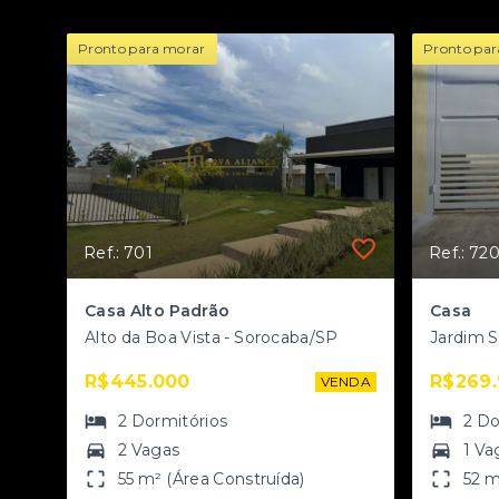
Pronto para morar
Pronto par
Ref.: 701
Ref.: 72
Casa Alto Padrão
Casa
Alto da Boa Vista - Sorocaba/SP
R$445.000
R$269
VENDA
2
Dormitórios
2
Do
2 Vagas
1 Va
55 m² (Área Construída)
52 m