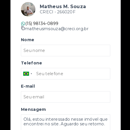
Matheus M. Souza
CRECI -
266020F
(15) 98134-0899
matheusmsouza@creci.org.br
Nome
Telefone
E-mail
Mensagem