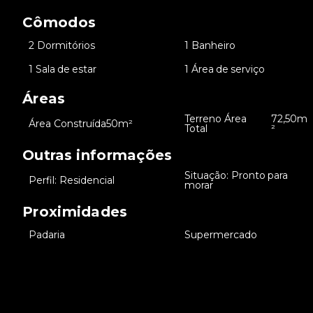
Cômodos
•
2 Dormitórios
•
1 Banheiro
•
1 Sala de estar
•
1 Área de serviço
Áreas
Terreno Área
72,50m
•
Área Construída
50m²
•
Total
²
Outras informações
Situação: Pronto para
•
Perfil: Residencial
•
morar
Proximidades
•
Padaria
•
Supermercado