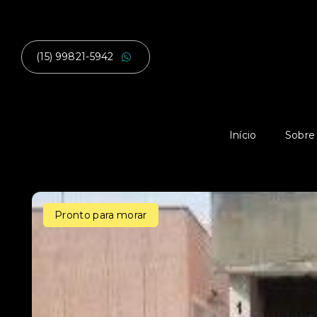
(15) 99821-5942
Início
Sobre
Pronto para morar