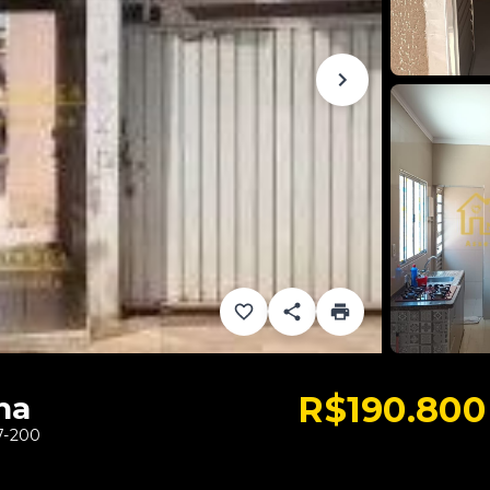
R$190.800
ha
7-200