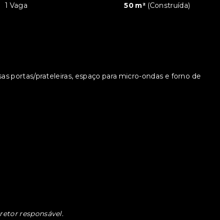
1 Vaga
50 m²
(
Construída
)
as portas/prateleiras, espaço para micro-ondas e forno de
retor responsável.