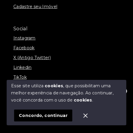
Cadastre seu Imóvel
Social
Instagram
Facebook
X (Antigo Twitter)
Linkedin
TikTok
Esse site utiliza
cookies
, que possibilitam uma
melhor experiência de navegação.
Ao continuar,
Olá! Estamos disponíveis para te ajudar.
você concorda com o uso de
cookies
.
© Copyright 2026 - Nova Aliança Assessoria Imobiliária
- Todos os direitos reservados
Concordo, continuar
SITE PARA IMOBILIARIA