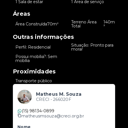
•
1 Sala de estar
•
1 Área de serviço
Áreas
Terreno Área
140m
•
Área Construída
70m²
•
Total
²
Outras informações
Situação: Pronto para
•
Perfil: Residencial
•
morar
Possui mobília?: Sem
•
mobília
Proximidades
•
Transporte público
Matheus M. Souza
CRECI -
266020F
(15) 98134-0899
matheusmsouza@creci.org.br
Nome