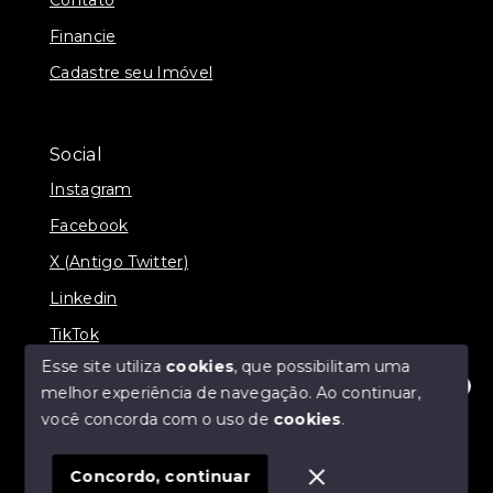
Financie
Cadastre seu Imóvel
Social
Instagram
Facebook
X (Antigo Twitter)
Linkedin
TikTok
Esse site utiliza
cookies
, que possibilitam uma
melhor experiência de navegação.
Ao continuar,
Olá! Estamos disponíveis para te ajudar.
você concorda com o uso de
cookies
.
© Copyright 2026 - Nova Aliança Assessoria Imobiliária
- Todos os direitos reservados
Concordo, continuar
SITE PARA IMOBILIARIA