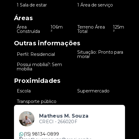
•
1 Sala de estar
•
1 Área de serviço
Áreas
Área
106m
Terreno Área
125m
•
•
Construída
²
Total
²
Outras informações
Situação: Pronto para
•
Perfil: Residencial
•
morar
Possui mobília?: Sem
•
mobília
Proximidades
•
Escola
•
Supermercado
•
Transporte público
Matheus M. Souza
CRECI -
266020F
(15) 98134-0899