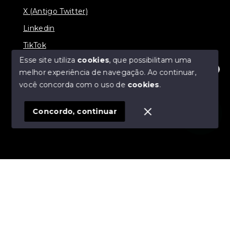
X (Antigo Twitter)
Linkedin
TikTok
Esse site utiliza
cookies
, que possibilitam uma
melhor experiência de navegação.
Ao continuar,
Olá! Estamos disponíveis para te ajudar.
você concorda com o uso de
cookies
.
© Copyright 2026 - Nova Aliança Assessoria Imobiliária
- Todos os direitos reservados
Concordo, continuar
SITE PARA IMOBILIARIA
Início
Histórico
Favoritos