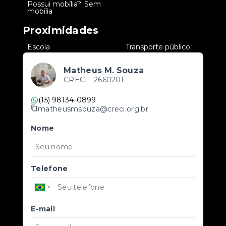
Possui mobília?: Sem
•
mobília
Proximidades
•
Escola
•
Transporte público
Matheus M. Souza
CRECI -
266020F
(15) 98134-0899
matheusmsouza@creci.org.br
Nome
Telefone
E-mail