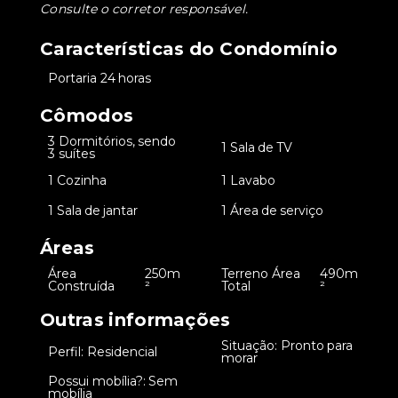
Consulte o corretor responsável.
Características do Condomínio
•
Portaria 24 horas
Cômodos
3 Dormitórios, sendo
•
•
1 Sala de TV
3 suítes
•
1 Cozinha
•
1 Lavabo
•
1 Sala de jantar
•
1 Área de serviço
Áreas
Área
250m
Terreno Área
490m
•
•
Construída
²
Total
²
Outras informações
Situação: Pronto para
•
Perfil: Residencial
•
morar
Possui mobília?: Sem
•
mobília