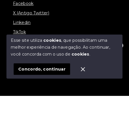
Facebook
X (Antigo Twitter)
Linkedin
TikTok
Esse site utiliza
cookies
, que possibilitam uma
melhor experiência de navegação.
Ao continuar,
Olá! Estamos disponíveis para te ajudar.
você concorda com o uso de
cookies
.
© Copyright 2026 - Nova Aliança Assessoria Imobiliária
- Todos os direitos reservados
Concordo, continuar
SITE PARA IMOBILIARIA
Início
Histórico
Favoritos