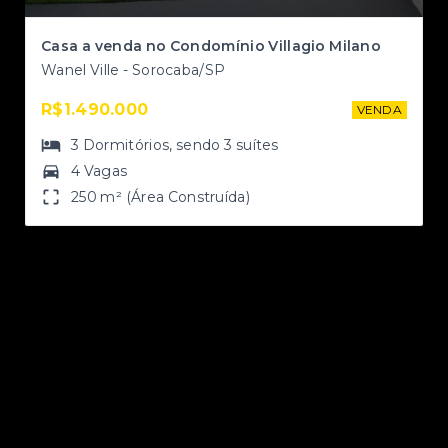
Casa a venda no Condomínio Villagio Milano
Wanel Ville - Sorocaba/SP
R$1.490.000
NDA
VENDA
3
Dormitórios
, sendo
3
suítes
4 Vagas
250 m² (Área Construída)