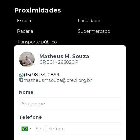
Proximidades
•
Escola
•
Faculdade
•
Padaria
•
Supermercado
•
Transporte público
Matheus M. Souza
CRECI -
266020F
(15) 98134-0899
matheusmsouza@creci.org.br
Nome
Telefone