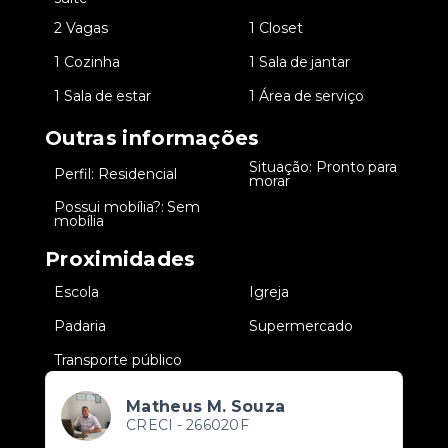
•
2 Vagas
•
1 Closet
•
1 Cozinha
•
1 Sala de jantar
•
1 Sala de estar
•
1 Área de serviço
Outras informações
Situação: Pronto para
•
Perfil: Residencial
•
morar
Possui mobília?: Sem
•
mobília
Proximidades
•
Escola
•
Igreja
•
Padaria
•
Supermercado
•
Transporte público
Matheus M. Souza
CRECI -
266020F