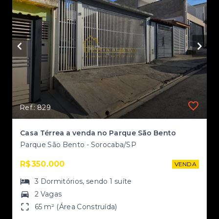
Ref.: 829
Casa térrea a venda no Condomínio Residencial jardim
Casa Térrea a venda no Parque São Bento
Parque São Bento - Sorocaba/SP
R$350.000
NDA
VENDA
3
Dormitórios
, sendo
1
suíte
2 Vagas
65 m² (Área Construída)