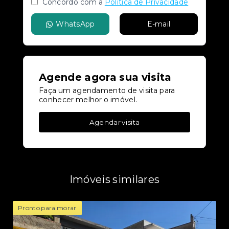
Concordo com a
Política de Privacidade
WhatsApp
E-mail
Agende agora sua visita
Faça um agendamento de visita para
conhecer melhor o imóvel.
Agendar visita
Imóveis similares
Pronto para morar