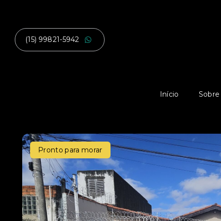
(15) 99821-5942
Início
Sobre
Pronto para morar