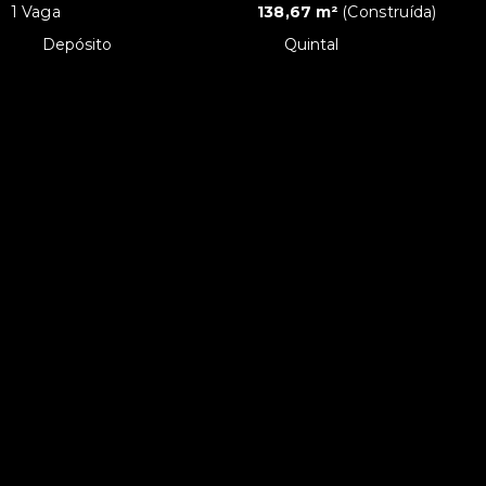
1 Vaga
138,67 m²
(
Construída
)
•
Depósito
•
Quintal