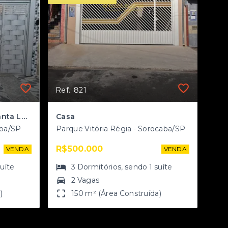
Ref.: 821
Casa a venda no Jardim Santa Lucia
Casa
aba/SP
Parque Vitória Régia - Sorocaba/SP
R$500.000
VENDA
VENDA
suíte
3
Dormitórios
, sendo
1
suíte
2 Vagas
)
150 m² (Área Construída)