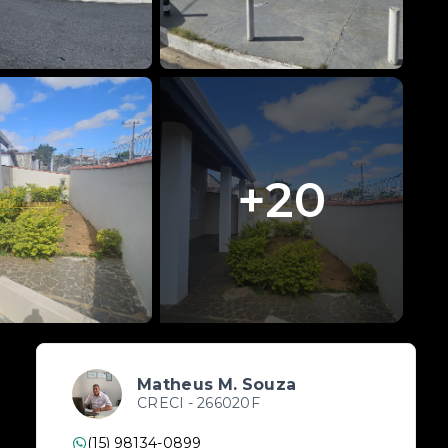
+
20
Matheus M. Souza
CRECI -
266020F
(15) 98134-0899