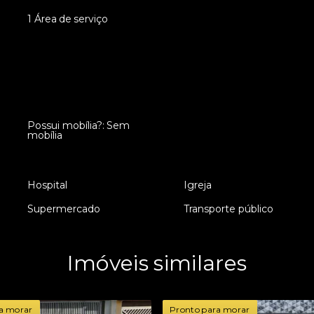
•
1 Área de serviço
Possui mobília?: Sem
•
mobília
•
Hospital
•
Igreja
•
Supermercado
•
Transporte público
Imóveis similares
a morar
Pronto para morar