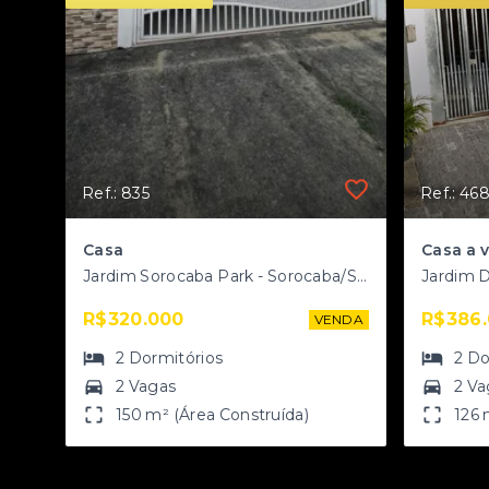
Ref.: 835
Ref.: 46
Casa
Jardim Sorocaba Park - Sorocaba/SP
Jardim D
R$320.000
R$386
VENDA
2
Dormitórios
2
Do
2 Vagas
2 Va
150 m² (Área Construída)
126 