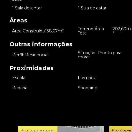
•
1 Sala de jantar
•
1 Sala de estar
Áreas
Terreno Área
202,60m
•
Área Construída
138,67m²
•
Total
²
Outras informações
Situação: Pronto para
•
Perfil: Residencial
•
morar
Proximidades
•
Escola
•
Farmácia
•
Padaria
•
Shopping
Pronto para morar
Pronto par