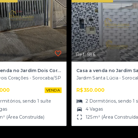
8
Ref.: 586
Casa a venda no Jardim Dois Corações
ois Corações - Sorocaba/SP
Jardim Santa Lúcia - Soroc
.000
R$350.000
VENDA
rmitórios
, sendo
1
suíte
2
Dormitórios
, sendo
1
gas
4 Vagas
m² (Área Construída)
125 m² (Área Construída