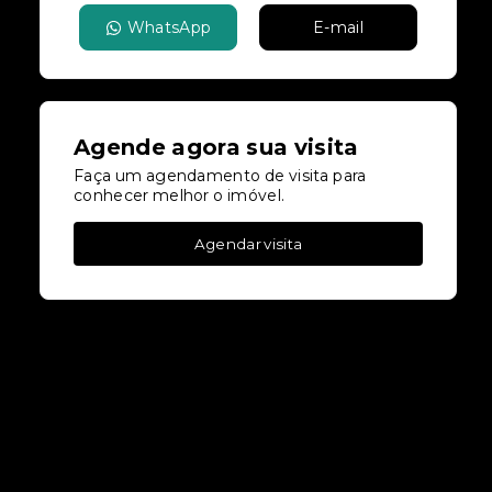
WhatsApp
E-mail
Agende agora sua visita
Faça um agendamento de visita para
conhecer melhor o imóvel.
Agendar visita