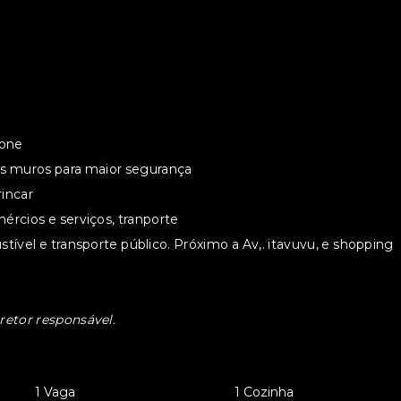
fone
s muros para maior segurança
rincar
mércios e serviços, tranporte
ível e transporte público. Próximo a Av,. itavuvu, e shopping
retor responsável.
•
1 Vaga
•
1 Cozinha