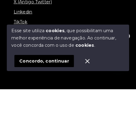
X (Antigo Twitter)
Linkedin
TikTok
Esse site utiliza
cookies
, que possibilitam uma
melhor experiência de navegação.
Ao continuar,
Olá! Estamos disponíveis para te ajudar.
você concorda com o uso de
cookies
.
© Copyright 2026 - Nova Aliança Assessoria Imobiliária
- Todos os direitos reservados
Concordo, continuar
SITE PARA IMOBILIARIA
Início
Histórico
Favoritos