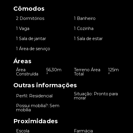
Cômodos
•
2 Dormitórios
•
1 Banheiro
•
1 Vaga
•
1 Cozinha
•
1 Sala de jantar
•
1 Sala de estar
•
1 Área de serviço
Áreas
Área
56,30m
Terreno Área
125m
•
•
Construída
²
Total
²
Outras informações
Situação: Pronto para
•
Perfil: Residencial
•
morar
Possui mobília?: Sem
•
mobília
Proximidades
•
Escola
•
Farmácia