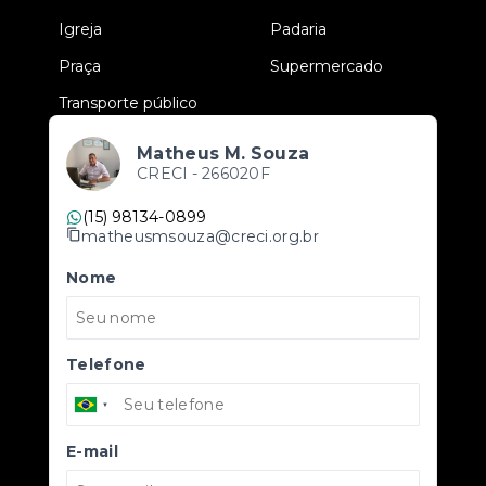
•
Igreja
•
Padaria
•
Praça
•
Supermercado
•
Transporte público
Matheus M. Souza
CRECI -
266020F
(15) 98134-0899
matheusmsouza@creci.org.br
Nome
Telefone
E-mail