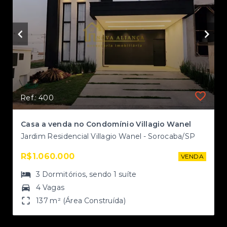
Ref.: 400
ema
Casa a venda no Condomínio Villagio Wanel
Jardim Residencial Villagio Wanel - Sorocaba/SP
R$1.060.000
NDA
VENDA
3
Dormitórios
, sendo
1
suíte
4 Vagas
137 m² (Área Construída)