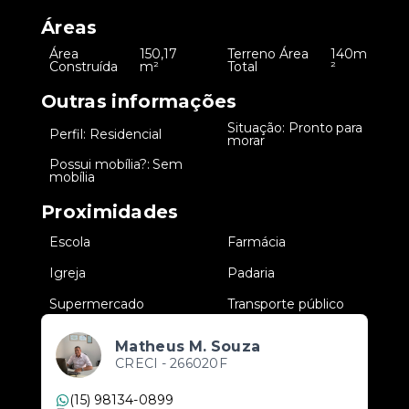
Áreas
Área
150,17
Terreno Área
140m
•
•
Construída
m²
Total
²
Outras informações
Situação: Pronto para
•
Perfil: Residencial
•
morar
Possui mobília?: Sem
•
mobília
Proximidades
•
Escola
•
Farmácia
•
Igreja
•
Padaria
•
Supermercado
•
Transporte público
Matheus M. Souza
CRECI -
266020F
(15) 98134-0899