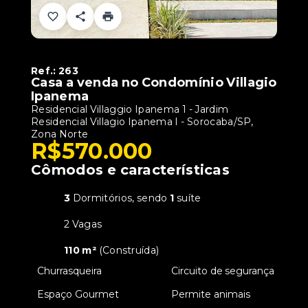
Ref.:
263
Casa a venda no Condomínio Villagio
Ipanema
Residencial Villaggio Ipanema 1 -
Jardim
Residencial Villagio Ipanema I - Sorocaba/SP,
Zona Norte
R$570.000
Cômodos e características
3
Dormitórios, sendo
1
suíte
2 Vagas
110 m²
(
Construída
)
•
Churrasqueira
•
Circuito de segurança
•
Espaço Gourmet
•
Permite animais