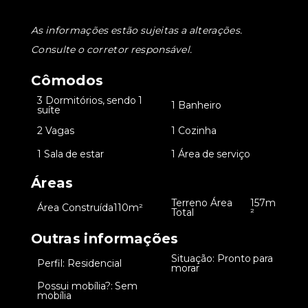
As informações estão sujeitas a alterações.
Consulte o corretor responsável.
Cômodos
3 Dormitórios, sendo 1
•
•
1 Banheiro
suíte
•
2 Vagas
•
1 Cozinha
•
1 Sala de estar
•
1 Área de serviço
Áreas
Terreno Área
157m
•
Área Construída
110m²
•
Total
²
Outras informações
Situação: Pronto para
•
Perfil: Residencial
•
morar
Possui mobília?: Sem
•
mobília