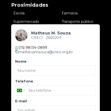
Proximidades
•
Escola
•
Farmácia
•
Supermercado
•
Transporte público
Matheus M. Souza
CRECI -
266020F
(15) 98134-0899
matheusmsouza@creci.org.br
Nome
Telefone
E-mail