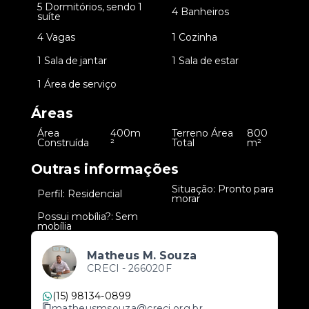
5 Dormitórios, sendo 1
•
•
4 Banheiros
suíte
•
4 Vagas
•
1 Cozinha
•
1 Sala de jantar
•
1 Sala de estar
•
1 Área de serviço
Áreas
Área
400m
Terreno Área
800
•
•
Construída
²
Total
m²
Outras informações
Situação: Pronto para
•
Perfil: Residencial
•
morar
Possui mobília?: Sem
•
mobília
Matheus M. Souza
CRECI -
266020F
(15) 98134-0899
matheusmsouza@creci.org.br