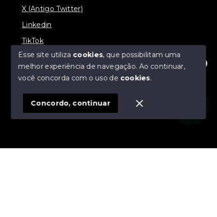
X (Antigo Twitter)
Linkedin
TikTok
Esse site utiliza
cookies
, que possibilitam uma
melhor experiência de navegação.
Ao continuar,
Olá! Estamos disponíveis para te ajudar.
você concorda com o uso de
cookies
.
© Copyright 2026 - Nova Aliança Assessoria Imobiliária
- Todos os direitos reservados
Concordo, continuar
SITE PARA IMOBILIARIA
Início
Histórico
Favoritos