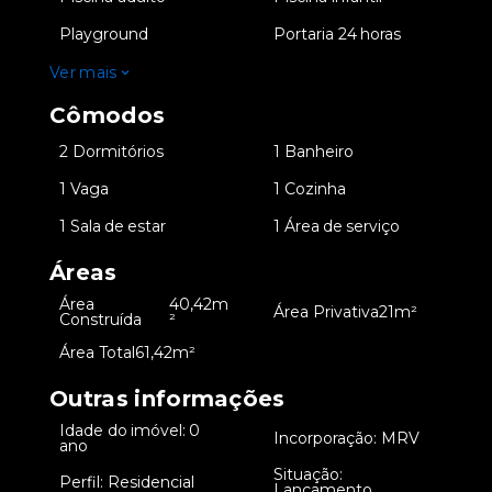
•
Playground
•
Portaria 24 horas
Ver mais
Cômodos
•
2 Dormitórios
•
1 Banheiro
•
1 Vaga
•
1 Cozinha
•
1 Sala de estar
•
1 Área de serviço
Áreas
Área
40,42m
•
•
Área Privativa
21m²
Construída
²
•
Área Total
61,42m²
Outras informações
Idade do imóvel: 0
•
•
Incorporação: MRV
ano
Situação:
•
Perfil: Residencial
•
Lançamento