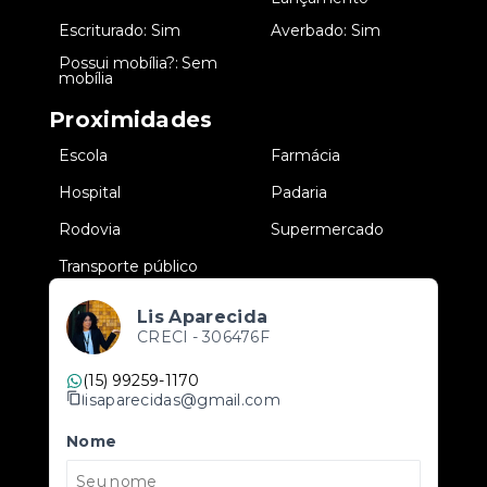
•
Escriturado: Sim
•
Averbado: Sim
Possui mobília?: Sem
•
mobília
Proximidades
•
Escola
•
Farmácia
•
Hospital
•
Padaria
•
Rodovia
•
Supermercado
•
Transporte público
Lis Aparecida
CRECI -
306476F
(15) 99259-1170
lisaparecidas@gmail.com
Nome