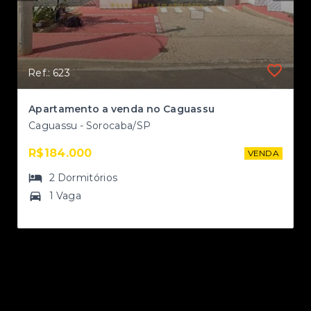
Ref.: 623
II
Apartamento a venda no Caguassu
Caguassu - Sorocaba/SP
R$184.000
NDA
VENDA
2
Dormitórios
1 Vaga