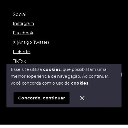
Social
Instagram
Facebook
X (Antigo Twitter)
Linkedin
TikTok
Esse site utiliza
cookies
, que possibilitam uma
melhor experiência de navegação.
Ao continuar,
Olá! Estamos disponíveis para te ajudar.
você concorda com o uso de
cookies
.
© Copyright 2026 - Nova Aliança Assessoria Imobiliária
- Todos os direitos reservados
Concordo, continuar
SITE PARA IMOBILIARIA