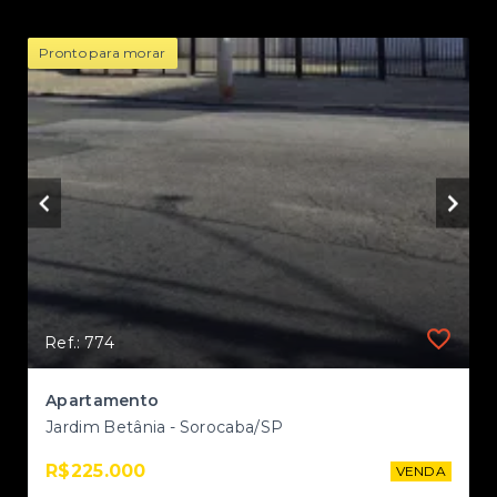
Pronto para morar
Ref.: 774
Apartamento a venda no Residencial Vida Plena Campolim
Apartamento
Jardim Betânia - Sorocaba/SP
R$225.000
NDA
VENDA