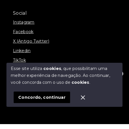
Social
Instagram
Facebook
X (Antigo Twitter)
Linkedin
TikTok
Esse site utiliza
cookies
, que possibilitam uma
melhor experiência de navegação.
Ao continuar,
Olá! Estamos disponíveis para te ajudar.
você concorda com o uso de
cookies
.
© Copyright 2026 - Nova Aliança Assessoria Imobiliária
- Todos os direitos reservados
Concordo, continuar
SITE PARA IMOBILIARIA