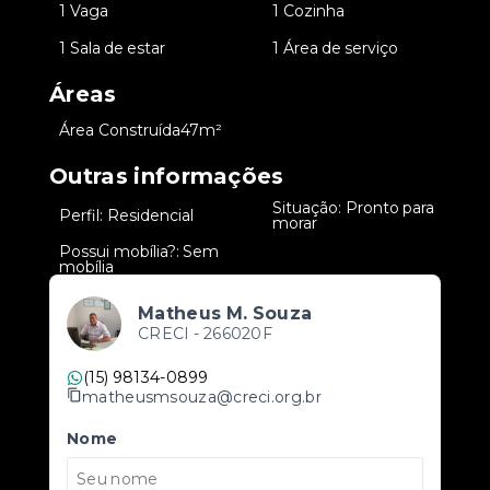
•
1 Vaga
•
1 Cozinha
•
1 Sala de estar
•
1 Área de serviço
Áreas
•
Área Construída
47m²
Outras informações
Situação: Pronto para
•
Perfil: Residencial
•
morar
Possui mobília?: Sem
•
mobília
Matheus M. Souza
CRECI -
266020F
(15) 98134-0899
matheusmsouza@creci.org.br
Nome