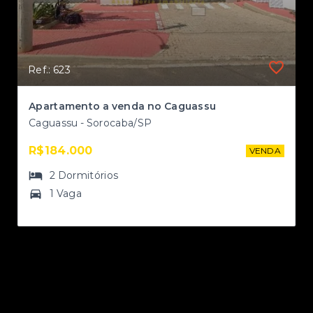
Ref.: 623
II
Apartamento a venda no Caguassu
Caguassu - Sorocaba/SP
R$184.000
NDA
VENDA
2
Dormitórios
1 Vaga