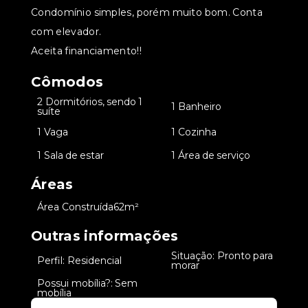
Condomínio simples, porém muito bom. Conta
com elevador.
Aceita financiamento!!
Cômodos
2 Dormitórios, sendo 1
•
•
1 Banheiro
suíte
•
1 Vaga
•
1 Cozinha
•
1 Sala de estar
•
1 Área de serviço
Áreas
•
Área Construída
62m²
Outras informações
Situação: Pronto para
•
Perfil: Residencial
•
morar
Possui mobília?: Sem
•
mobília