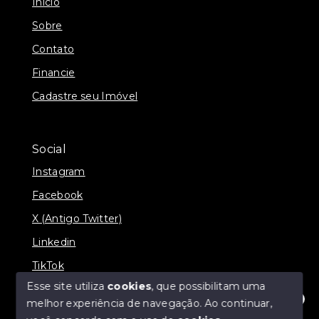
Início
Sobre
Contato
Financie
Cadastre seu Imóvel
Social
Instagram
Facebook
X (Antigo Twitter)
Linkedin
TikTok
Esse site utiliza
cookies
, que possibilitam uma
melhor experiência de navegação.
Ao continuar,
Olá! Estamos disponíveis para te ajudar.