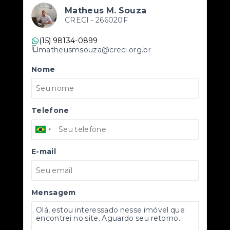
Matheus M. Souza
CRECI -
266020F
(15) 98134-0899
matheusmsouza@creci.org.br
Nome
Telefone
E-mail
Mensagem