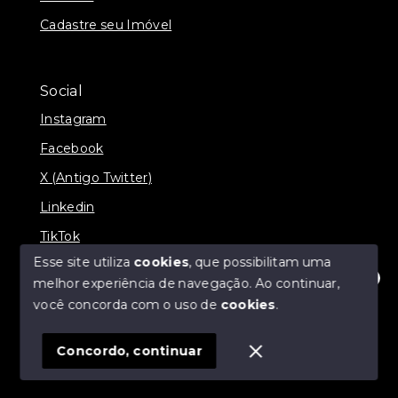
Cadastre seu Imóvel
Social
Instagram
Facebook
X (Antigo Twitter)
Linkedin
TikTok
Esse site utiliza
cookies
, que possibilitam uma
melhor experiência de navegação.
Ao continuar,
Olá! Estamos disponíveis para te ajudar.
você concorda com o uso de
cookies
.
© Copyright 2026 - Nova Aliança Assessoria Imobiliária
- Todos os direitos reservados
Concordo, continuar
SITE PARA IMOBILIARIA