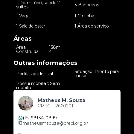
1 Dormitório, sendo 2
•
•
3 Banheiros
suítes
•
1 Vaga
•
1 Cozinha
•
1 Sala de estar
•
1 Área de serviço
Áreas
Área
158m
•
Construída
²
Outras informações
Situação: Pronto para
•
Perfil: Residencial
•
morar
Possui mobília?: Sem
•
mobília
Matheus M. Souza
CRECI -
266020F
(15) 98134-0899
matheusmsouza@creci.org.br