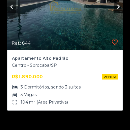
Ref.: 844
Apartamento Alto Padrão
Centro - Sorocaba/SP
R$1.890.000
NDA
VENDA
3
Dormitórios
, sendo
3
suítes
3 Vagas
104 m² (Área Privativa)