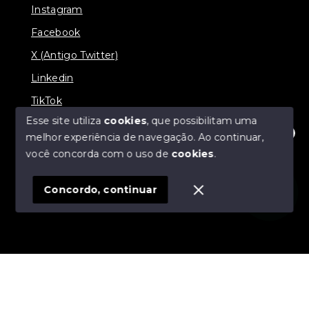
Instagram
Facebook
X (Antigo Twitter)
Linkedin
TikTok
Esse site utiliza
cookies
, que possibilitam uma
melhor experiência de navegação.
Ao continuar,
Olá! Estamos disponíveis para te ajudar.
você concorda com o uso de
cookies
.
© Copyright 2026 - Nova Aliança Assessoria Imobiliária
- Todos os direitos reservados
Concordo, continuar
SITE PARA IMOBILIARIA
Início
Histórico
Favoritos