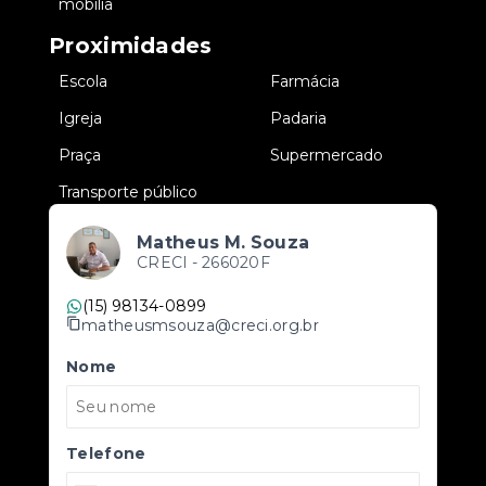
mobília
Proximidades
•
Escola
•
Farmácia
•
Igreja
•
Padaria
•
Praça
•
Supermercado
•
Transporte público
Matheus M. Souza
CRECI -
266020F
(15) 98134-0899
matheusmsouza@creci.org.br
Nome
Telefone