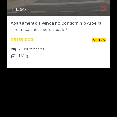
Ref.: 643
Apartamentos de 2 e 3 dormitórios com lazer de alto padrão no Jardim São Carlos
Apartamento a venda no Condomínio Aroeira
Jardim Carandá - Sorocaba/SP
R$155.000
VENDA
NDA
2
Dormitórios
1 Vaga