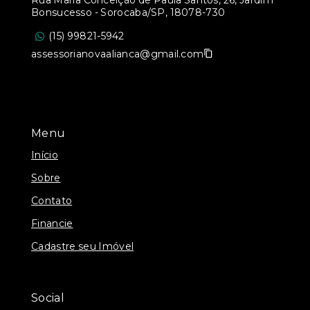
Rua Maria Conceição de Paula Santos, 26, Jardim
Bonsucesso - Sorocaba/SP, 18078-730
(15) 99821-5942
assessorianovaalianca@gmail.com
Menu
Início
Sobre
Contato
Financie
Cadastre seu Imóvel
Social