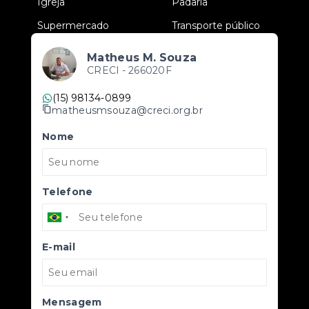
•
Igreja
•
Padaria
•
Supermercado
•
Transporte público
Matheus M. Souza
CRECI -
266020F
(15) 98134-0899
matheusmsouza@creci.org.br
Nome
Telefone
E-mail
Mensagem