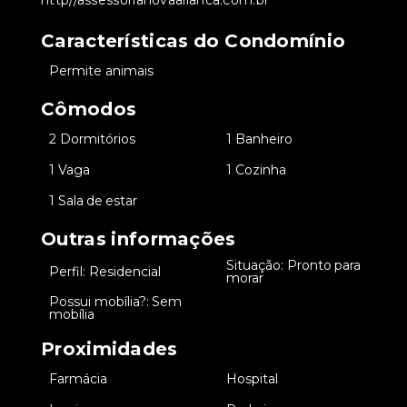
http//assessorianovaalianca.com.br
Características do Condomínio
•
Permite animais
Cômodos
•
2 Dormitórios
•
1 Banheiro
•
1 Vaga
•
1 Cozinha
•
1 Sala de estar
Outras informações
Situação: Pronto para
•
Perfil: Residencial
•
morar
Possui mobília?: Sem
•
mobília
Proximidades
•
Farmácia
•
Hospital