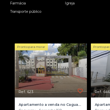
•
Farmácia
•
Igreja
•
Transporte público
Pronto para morar
Pronto par
Ref.: 623
Ref.: 646
Apartamento a venda no Caguassu