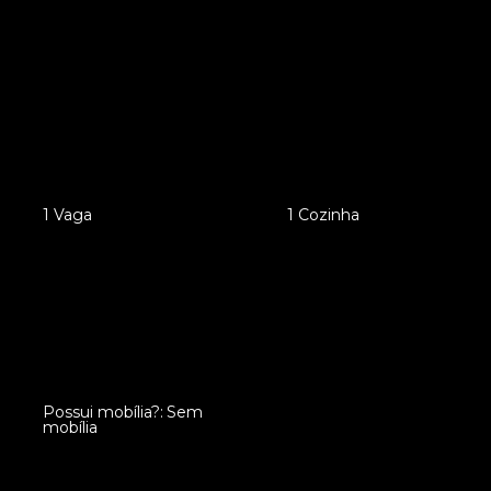
•
1 Vaga
•
1 Cozinha
Possui mobília?: Sem
•
mobília