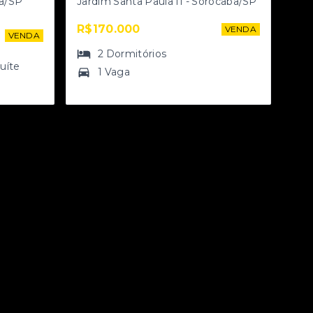
ba/SP
Jardim Santa Paula II - Sorocaba/SP
R$170.000
VENDA
VENDA
2
Dormitórios
suíte
1 Vaga