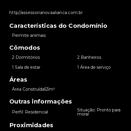
http//assessorianovaalianca.com.br
Características do Condomínio
•
Permite animais
Cômodos
•
2 Dormitórios
•
2 Banheiros
•
1 Sala de estar
•
1 Área de serviço
Áreas
•
Área Construída
53m²
Outras informações
Situação: Pronto para
•
Perfil: Residencial
•
morar
Proximidades