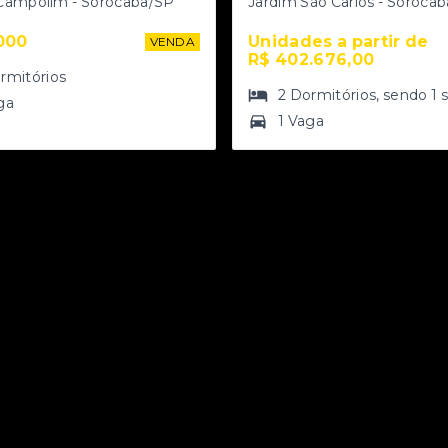
Campolim - Sorocaba/SP
Jardim São Carlos - Soroca
000
Unidades a partir de 
VENDA
R$ 402.676,00
rmitórios
2
Dormitórios
, sendo
1
ga
1 Vaga