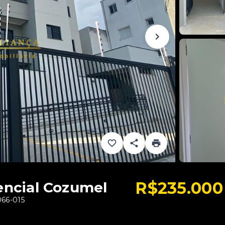
R$235.000
encial Cozumel
066-015