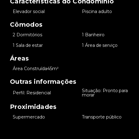
Características do Condomínio
•
Elevador social
•
Piscina adulto
Cômodos
•
2 Dormitórios
•
1 Banheiro
•
1 Sala de estar
•
1 Área de serviço
Áreas
•
Área Construída
45m²
Outras informações
Situação: Pronto para
•
Perfil: Residencial
•
morar
Proximidades
•
Supermercado
•
Transporte público