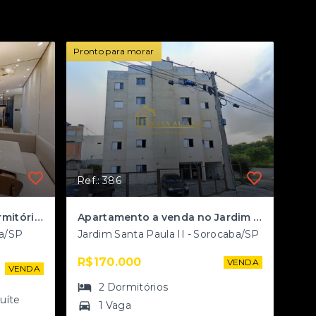
Pronto para morar
Ref.: 386
Apartamentos de 2 e 3 dormitórios com lazer de alto padrão no Jardim São Carlos
Apartamento a venda no Jardim Santa Paula II
ba/SP
Jardim Santa Paula II - Sorocaba/SP
R$170.000
VENDA
VENDA
2
Dormitórios
suíte
1 Vaga