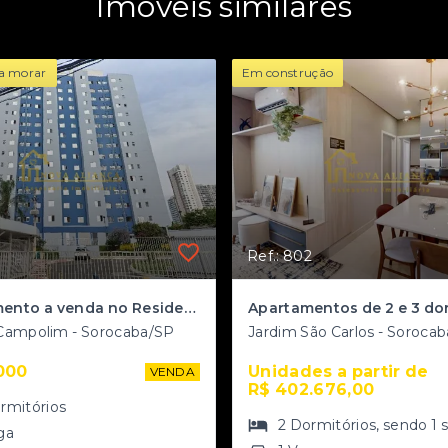
Imóveis similares
a morar
Em construção
Ref.: 802
Apartamento a venda no Residencial Vida Plena Campolim
Campolim - Sorocaba/SP
Jardim São Carlos - Soroca
000
Unidades a partir de 
VENDA
R$ 402.676,00
rmitórios
2
Dormitórios
, sendo
1
ga