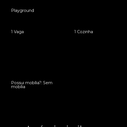
•
Playground
•
1 Vaga
•
1 Cozinha
Possui mobília?: Sem
•
mobília