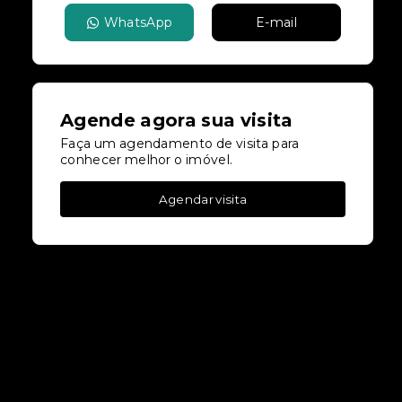
WhatsApp
E-mail
Agende agora sua visita
Faça um agendamento de visita para
conhecer melhor o imóvel.
Agendar visita