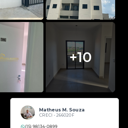
+
10
Matheus M. Souza
CRECI -
266020F
(15) 98134-0899