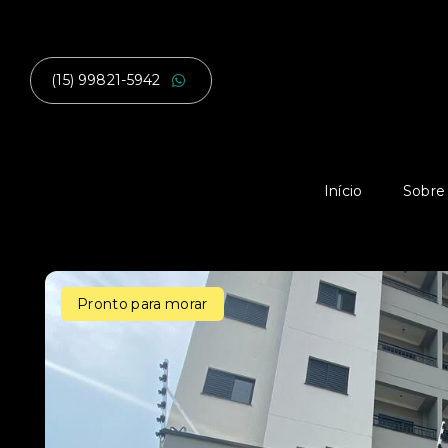
(15) 99821-5942
Início
Sobre
Pronto para morar