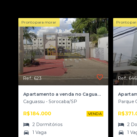
Pronto para morar
Pronto par
Ref.: 623
Ref.: 646
Apartamento a venda no Caguassu
Caguassu - Sorocaba/SP
Parque 
R$184.000
R$371.
VENDA
2
Dormitórios
2
Do
1 Vaga
1 Va