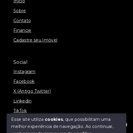
Início
Sobre
Contato
Financie
Cadastre seu Imóvel
Social
Instagram
Facebook
X (Antigo Twitter)
Linkedin
TikTok
Esse site utiliza
cookies
, que possibilitam uma
melhor experiência de navegação.
Ao continuar,
Olá! Estamos disponíveis para te ajudar.