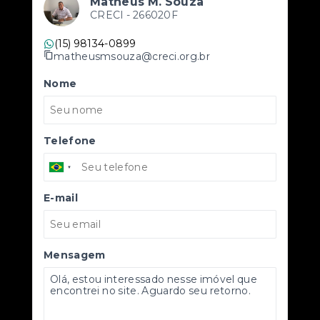
Matheus M. Souza
CRECI -
266020F
(15) 98134-0899
matheusmsouza@creci.org.br
Nome
Telefone
E-mail
Mensagem