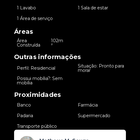
•
1 Lavabo
•
1 Sala de estar
•
1 Área de serviço
Áreas
Área
102m
•
Construída
²
Outras informações
Situação: Pronto para
•
Perfil: Residencial
•
morar
Possui mobília?: Sem
•
mobília
Proximidades
•
Banco
•
Farmácia
•
Padaria
•
Supermercado
•
Transporte público