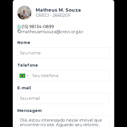
Matheus M. Souza
CRECI -
266020F
(15) 98134-0899
matheusmsouza@creci.org.br
Nome
Telefone
E-mail
Mensagem