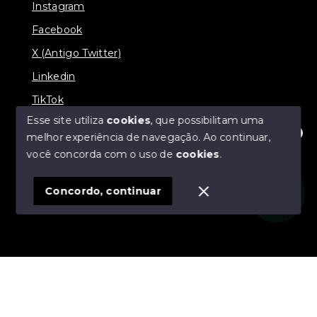
Instagram
Facebook
X (Antigo Twitter)
Linkedin
TikTok
Esse site utiliza
cookies
, que possibilitam uma
melhor experiência de navegação.
Ao continuar,
Olá! Estamos disponíveis para te ajudar.
você concorda com o uso de
cookies
.
© Copyright 2026 - Nova Aliança Assessoria Imobiliária
- Todos os direitos reservados
Concordo, continuar
SITE PARA IMOBILIARIA
Início
Histórico
Favoritos