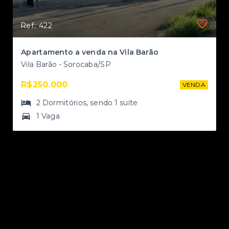
Ref.: 422
Apartamento a venda na Vila Barão
Vila Barão - Sorocaba/SP
R$250.000
NDA
VENDA
2
Dormitórios
, sendo
1
suíte
1 Vaga