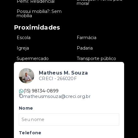
•
Perfil: Residencial
•
morar
Possui mobília?: Sem
•
mobília
Proximidades
•
Escola
•
Farmácia
•
Igreja
•
Padaria
•
Supermercado
•
Transporte público
Matheus M. Souza
CRECI -
266020F
(15) 98134-0899
matheusmsouza@creci.org.br
Nome
Telefone