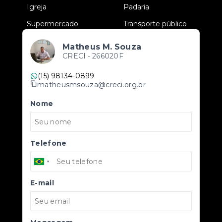
•
Igreja
•
Padaria
•
Supermercado
•
Transporte público
Matheus M. Souza
CRECI -
266020F
(15) 98134-0899
matheusmsouza@creci.org.br
Nome
Telefone
E-mail