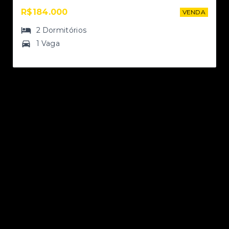
R$184.000
NDA
VENDA
2
Dormitórios
1 Vaga