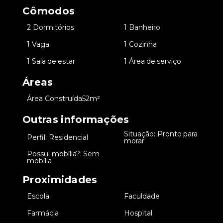
Cômodos
•
2 Dormitórios
•
1 Banheiro
•
1 Vaga
•
1 Cozinha
•
1 Sala de estar
•
1 Área de serviço
Áreas
•
Área Construída
52m²
Outras informações
Situação: Pronto para
•
Perfil: Residencial
•
morar
Possui mobília?: Sem
•
mobília
Proximidades
•
Escola
•
Faculdade
•
Farmácia
•
Hospital